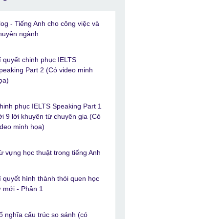
log - Tiếng Anh cho công việc và
huyên ngành
í quyết chinh phục IELTS
peaking Part 2 (Có video minh
ọa)
hinh phục IELTS Speaking Part 1
ới 9 lời khuyên từ chuyên gia (Có
ideo minh họa)
ừ vựng học thuật trong tiếng Anh
í quyết hình thành thói quen học
ừ mới - Phần 1
ổ nghĩa cấu trúc so sánh (có