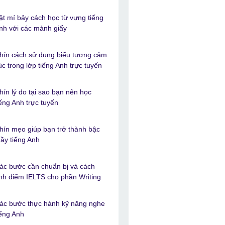
ật mí bảy cách học từ vựng tiếng
nh với các mảnh giấy
hín cách sử dụng biểu tượng cảm
úc trong lớp tiếng Anh trực tuyến
hín lý do tại sao bạn nên học
iếng Anh trực tuyến
hín mẹo giúp bạn trở thành bậc
hầy tiếng Anh
ác bước cần chuẩn bị và cách
ính điểm IELTS cho phần Writing
ác bước thực hành kỹ năng nghe
iếng Anh