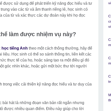
v
thể được sử dụng để phát triển kỹ năng đọc hiểu và tư
trung vào các từ và âm thanh riêng lẻ, học sinh có
a của từ và xác thực các dự đoán này khi họ đọc
C
c
v
có thể làm được nhiệm vụ này?
C
m
c
học tiếng Anh
theo một cách thông thường, hãy để
 liệu. Học sinh có thể so sánh thông tin, liên kết các
C
ức thực tế của họ, hoặc sáng tạo ra một điều gì đó
m
ột góc nhìn khác, hoặc gửi một bức thư tới người
C
t
ch trong việc cải thiện kỹ năng đọc hiểu và tư duy của
M
t
ác bài hát là những đoạn văn bản rất ngắn nhưng
 tỏ được nhiều quan điểm. Điều này giúp cho lời