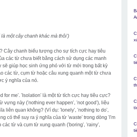
B
A
C
ỉ là một cây chanh khác mà thôi')
x
ng? Cây chanh biểu tượng cho sự tích cực hay tiêu
C
của các từ chưa biết bằng cách sử dụng các manh
t
ẽ giúp học sinh ứng phó với từ mới trong bất kỳ
ào các từ, cụm từ hoặc câu xung quanh một từ chưa
C
ợc ý nghĩa của nó.
t
d for me'. 'Isolation' là một từ tích cực hay tiêu cực?
C
 vựng này ('nothing ever happen', 'not good'), liệu
t
 liên quan không? (Ví dụ: 'lonely', 'nothing to do',
ng có thể suy ra ý nghĩa của từ 'waste' trong dòng 'I'm
C
các từ và cụm từ xung quanh ('boring', 'rainy',
t