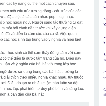
N
triển các kỹ năng cụ thể một cách chuyên sâu.
l
n theo một cấu trúc tương đồng - cấu trúc của các
ợc, đặc biệt là các bản nhạc pop - loại nhạc
P
ớp học ngoại ngữ. Người sáng tác thường tự đặt
'
 ra một bối cảnh nền trước khi xây dựng điệp
hỏi đó và diễn tả cảm xúc của ca sĩ. Việc quen
Y
ép các học sinh tập trung vào ý nghĩa và hiểu biết
l
 xúc - học sinh có thể cảm thấy đồng cảm với cảm
B
t có thể diễn tả được tâm trạng của họ. Điều này
t
 luận về ý nghĩa của bài hát đó trong lớp học.
 ngữ được sử dụng trong các bài hát thường là
C
 giải thích theo nhiều nghĩa khác nhau, tùy thuộc
q
ời. Điều đó tạo ra nhiều cuộc thảo luận và đặt
ình học tập, phát triển tư duy phê bình và sáng tạo,
C
 nghĩa ban đầu của bài hát.
đ