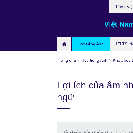
Choose
Skip
Tiếng Việ
your
to
language
main
Việt Na
content
Học tiếng Anh
IELTS và 
Trang chủ
Học tiếng Anh
Khóa học t
Lợi ích của âm nh
ngữ
Tìm hiểu thêm thông tin về các k