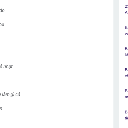
2
 do
A
you
B
v
B
k
ẻ nhạt
B
c
B
 làm gì cả
m
ến
B
t