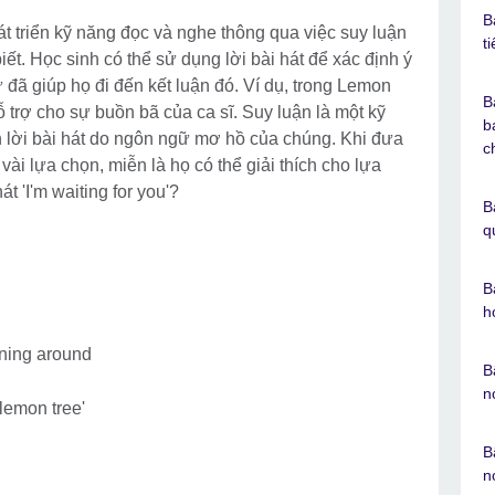
B
át triển kỹ năng đọc và nghe thông qua việc suy luận
t
ết. Học sinh có thể sử dụng lời bài hát để xác định ý
 đã giúp họ đi đến kết luận đó. Ví dụ, trong Lemon
B
hỗ trợ cho sự buồn bã của ca sĩ. Suy luận là một kỹ
b
h lời bài hát do ngôn ngữ mơ hồ của chúng. Khi đưa
c
vài lựa chọn, miễn là họ có thể giải thích cho lựa
át 'I'm waiting for you'?
B
q
B
h
urning around
B
n
 lemon tree'
B
n