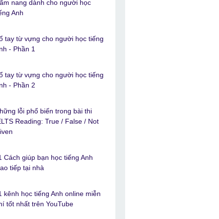
ẩm nang dành cho người học
iếng Anh
ổ tay từ vựng cho người học tiếng
nh - Phần 1
ổ tay từ vựng cho người học tiếng
nh - Phần 2
hững lỗi phổ biến trong bài thi
ELTS Reading: True / False / Not
iven
1 Cách giúp bạn học tiếng Anh
iao tiếp tại nhà
1 kênh học tiếng Anh online miễn
hí tốt nhất trên YouTube