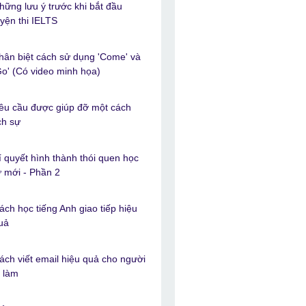
hững lưu ý trước khi bắt đầu
uyện thi IELTS
hân biệt cách sử dụng 'Come' và
Go' (Có video minh họa)
êu cầu được giúp đỡ một cách
ịch sự
í quyết hình thành thói quen học
ừ mới - Phần 2
ách học tiếng Anh giao tiếp hiệu
uả
ách viết email hiệu quả cho người
i làm