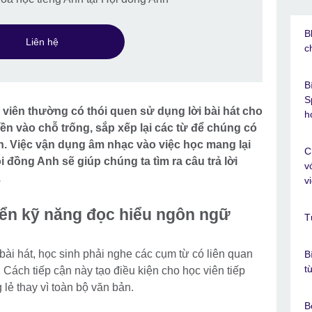
B
Liên hệ
c
B
S
 viên thường có thói quen sử dụng lời bài hát cho
h
điền vào chỗ trống, sắp xếp lại các từ để chúng có
an. Việc vận dụng âm nhạc vào việc học mang lại
C
i đồng Anh sẽ giúp chúng ta tìm ra câu trả lời
v
.
v
riển kỹ năng đọc hiểu ngôn ngữ
T
bài hát, học sinh phải nghe các cụm từ có liên quan
B
t
Cách tiếp cận này tạo điều kiện cho học viên tiếp
 lẻ thay vì toàn bộ văn bản.
B