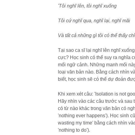
'Tôi nghĩ lên, tôi nghĩ xuống
Tôi cứ nghĩ qua, nghĩ lại, nghĩ mãi
Và tất cả những gì tôi có thể thấy ch
Tại sao ca sĩ lại nghĩ lên nghĩ xuố
cực? Học sinh có thể suy ra nghĩa 
mối ngữ cảnh. Những manh mối này s
loại văn bản nào. Bằng cách nhìn v
biết, học sinh sẽ có thể dự đoán đư
Khi xem xét câu: 'Isolation is not goo
Hãy nhìn vào các câu trước và sau từ
có từ nào khác trong văn bản có nghĩa
'nothing ever happens'). Học sinh cũ
wasting my time' bằng cách nhìn vào 
'nothing to do').