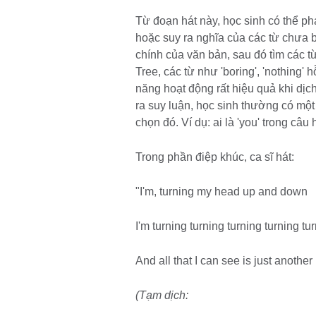
Từ đoạn hát này, học sinh có thể ph
hoặc suy ra nghĩa của các từ chưa bi
chính của văn bản, sau đó tìm các từ
Tree, các từ như 'boring', 'nothing' 
năng hoạt động rất hiệu quả khi dịc
ra suy luận, học sinh thường có một 
chọn đó. Ví dụ: ai là 'you' trong câu h
Trong phần điệp khúc, ca sĩ hát:
"I'm, turning my head up and down
I'm turning turning turning turning t
And all that I can see is just another
(Tạm dịch: