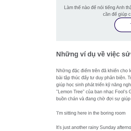
Làm thế nào để nói tiếng Anh thậ
cần để giúp c
Những ví dụ về việc sử 
Những đặc điểm trên đã khiến cho lờ
bài tập thúc đẩy tư duy phản biện. 
giúp học sinh phát triển kỹ năng nghe
"Lemon Tree" của ban nhạc Fool's G
buồn chán và đang chờ đợi sự giúp 
'I'm sitting here in the boring room
It's just another rainy Sunday aftern