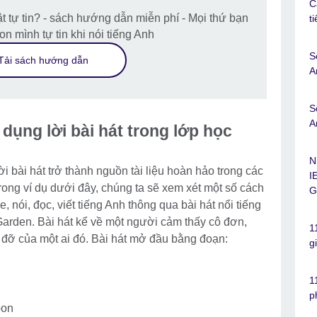
C
t tự tin? - sách hướng dẫn miễn phí - Mọi thứ bạn
t
on mình tự tin khi nói tiếng Anh
S
Tải sách hướng dẫn
A
S
A
dụng lời bài hát trong lớp học
N
i bài hát trở thành nguồn tài liệu hoàn hảo trong các
I
Trong ví dụ dưới đây, chúng ta sẽ xem xét một số cách
G
, nói, đọc, viết tiếng Anh thông qua bài hát nổi tiếng
arden. Bài hát kể về một người cảm thấy cô đơn,
1
đỡ của một ai đó. Bài hát mở đầu bằng đoạn:
g
1
p
oon