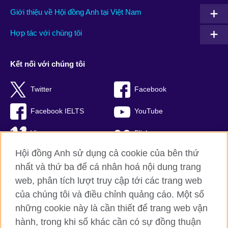
Giới thiệu về Hội đồng Anh tại Việt Nam
Hợp tác với chúng tôi
Kết nối với chúng tôi
Twitter
Facebook
Facebook IELTS
YouTube
Vimeo
Flickr
Hội đồng Anh sử dụng cả cookie của bên thứ
RSS
TikTok
nhất và thứ ba để cá nhân hoá nội dung trang
web, phân tích lượt truy cập tới các trang web
của chúng tôi và điều chỉnh quảng cáo. Một số
Hội đồng Anh toàn cầu
những cookie này là cần thiết để trang web vận
hành, trong khi số khác cần có sự đồng thuận
Bảo mật thông tin và quy định sử dụng