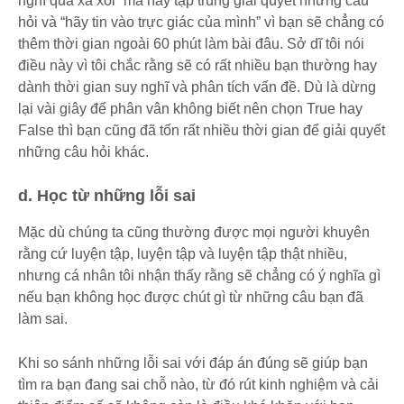
nghĩ quá xa xôi” mà hãy tập trung giải quyết những câu
hỏi và “hãy tin vào trực giác của mình” vì bạn sẽ chẳng có
thêm thời gian ngoài 60 phút làm bài đâu. Sở dĩ tôi nói
điều này vì tôi chắc rằng sẽ có rất nhiều bạn thường hay
dành thời gian suy nghĩ và phân tích vấn đề. Dù là dừng
lại vài giây để phân vân không biết nên chọn True hay
False thì bạn cũng đã tốn rất nhiều thời gian để giải quyết
những câu hỏi khác.
d. Học từ những lỗi sai
Mặc dù chúng ta cũng thường được mọi người khuyên
rằng cứ luyện tập, luyện tập và luyện tập thật nhiều,
nhưng cá nhân tôi nhận thấy rằng sẽ chẳng có ý nghĩa gì
nếu bạn không học được chút gì từ những câu bạn đã
làm sai.
Khi so sánh những lỗi sai với đáp án đúng sẽ giúp bạn
tìm ra bạn đang sai chỗ nào, từ đó rút kinh nghiệm và cải