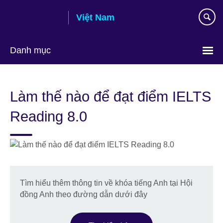
Skip
Việt Nam
to
main
content
Danh mục
Choose
your
Làm thế nào để đạt điểm IELTS
language
Reading 8.0
Tìm hiểu thêm thông tin về khóa tiếng Anh tại Hội
đồng Anh theo đường dẫn dưới đây