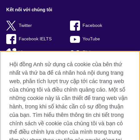
Kết nối với chúng tôi
Twitter
Facebook
Facebook IELTS
YouTube
Vimeo
Flickr
Hội đồng Anh sử dụng cả cookie của bên thứ
RSS
TikTok
nhất và thứ ba để cá nhân hoá nội dung trang
web, phân tích lượt truy cập tới các trang web
của chúng tôi và điều chỉnh quảng cáo. Một số
Hội đồng Anh toàn cầu
những cookie này là cần thiết để trang web vận
hành, trong khi số khác cần có sự đồng thuận
Bảo mật thông tin và quy định sử dụng
của bạn. Tìm hiểu thêm thông tin chi tiết trong
Cookie
chính sách về cookie của chúng tôi và bạn có
Sơ đồ trang
thể điều chỉnh lựa chọn của mình trong trung