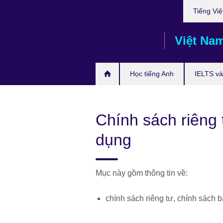
Choose
Skip
Tiếng Việ
your
to
language
main
Việt Na
content
Học tiếng Anh
IELTS và 
Chính sách riêng 
dụng
Mục này gồm thông tin về:
chính sách riêng tư, chính sách b