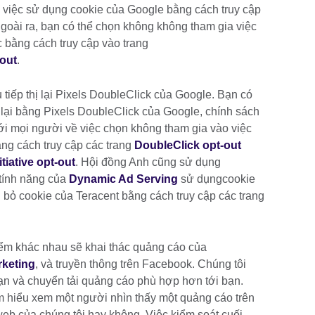
 việc sử dụng cookie của Google bằng cách truy cập
Ngoài ra, bạn có thể chọn không không tham gia việc
 bằng cách truy cập vào trang
-out
.
tiếp thị lại Pixels DoubleClick của Google. Bạn có
ị lại bằng Pixels DoubleClick của Google, chính sách
ới mọi người về việc chọn không tham gia vào việc
ng cách truy cập các trang
DoubleClick opt-out
tiative opt-out
. Hội đồng Anh cũng sử dụng
tính năng của
Dynamic Ad Serving
sử dụngcookie
i bỏ cookie của Teracent bằng cách truy cập các trang
iểm khác nhau sẽ khai thác quảng cáo của
rketing
, và truyền thông trên Facebook. Chúng tôi
ạn và chuyển tải quảng cáo phù hợp hơn tới bạn.
m hiểu xem một người nhìn thấy một quảng cáo trên
web của chúng tôi hay không. Việc kiểm soát cuối