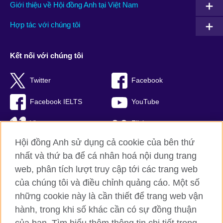
Giới thiệu về Hội đồng Anh tại Việt Nam
Hợp tác với chúng tôi
Kết nối với chúng tôi
Twitter
Facebook
Facebook IELTS
YouTube
Vimeo
Flickr
Hội đồng Anh sử dụng cả cookie của bên thứ
RSS
TikTok
nhất và thứ ba để cá nhân hoá nội dung trang
web, phân tích lượt truy cập tới các trang web
của chúng tôi và điều chỉnh quảng cáo. Một số
Hội đồng Anh toàn cầu
những cookie này là cần thiết để trang web vận
hành, trong khi số khác cần có sự đồng thuận
Bảo mật thông tin và quy định sử dụng