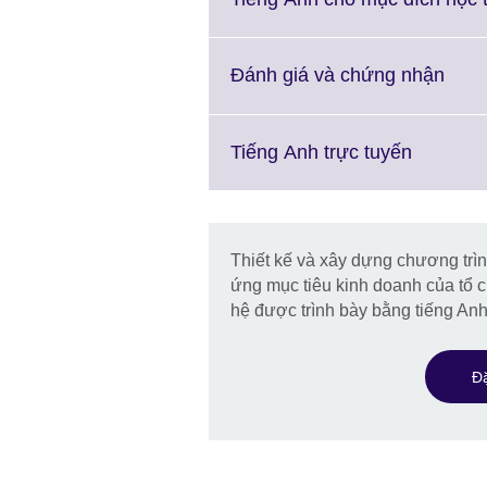
Click
Đánh giá và chứng nhận
to
expa
Mor
Click
Tiếng Anh trực tuyến
info
to
avail
expand.
More
informat
Thiết kế và xây dựng chương trì
available
ứng mục tiêu kinh doanh của tổ c
hệ được trình bày bằng tiếng Anh
Đặ