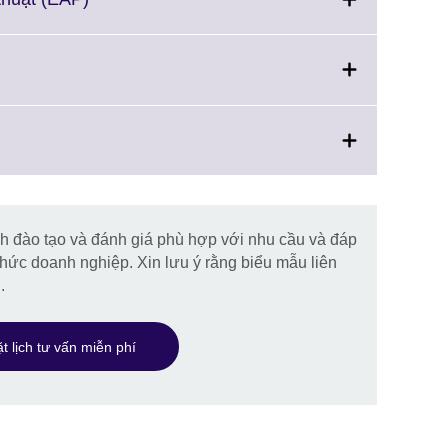
information
to
available.
expand.
More
information
available.
nd.
e
rmation
able.
ion
nh đào tạo và đánh giá phù hợp với nhu cầu và đáp
.
hức doanh nghiệp. Xin lưu ý rằng biểu mẫu liên
.
t lịch tư vấn miễn phí