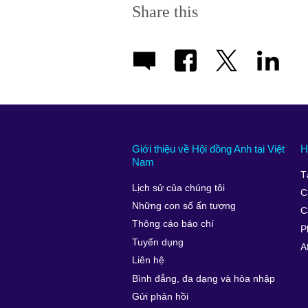
Share this
Giới thiệu về Hội đồng Anh tại Việt
H
Nam
T
Lịch sử của chúng tôi
C
Những con số ấn tượng
C
Thông cáo báo chí
P
Tuyển dụng
A
Liên hệ
Bình đẳng, đa dạng và hòa nhập
Gửi phản hồi