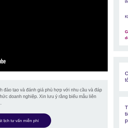
t
K
G
d
C
t
nh đào tạo và đánh giá phù hợp với nhu cầu và đáp
hức doanh nghiệp. Xin lưu ý rằng biểu mẫu liên
.
T
t
p
t lịch tư vấn miễn phí