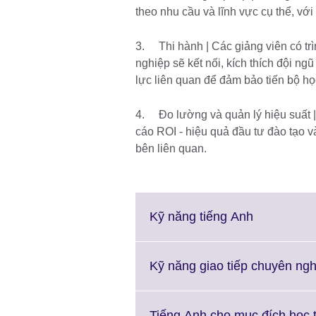
theo nhu cầu và lĩnh vực cụ thể, vớ
3. Thi hành | Các giảng viên có tr
nghiệp sẽ kết nối, kích thích đội ng
lực liên quan để đảm bảo tiến bộ họ
4. Đo lường và quản lý hiệu suất |
cáo ROI - hiệu quả đầu tư đào tạo v
bên liên quan.
Click
Kỹ năng tiếng Anh
to
expand.
More
Kỹ năng giao tiếp chuyên ngh
information
available.
Tiếng Anh cho mục đích học 