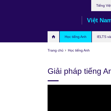
Choose
Skip
Tiếng Việ
your
to
language
main
Việt Na
content
Học tiếng Anh
IELTS và 
Trang chủ
Học tiếng Anh
Giải pháp tiếng 