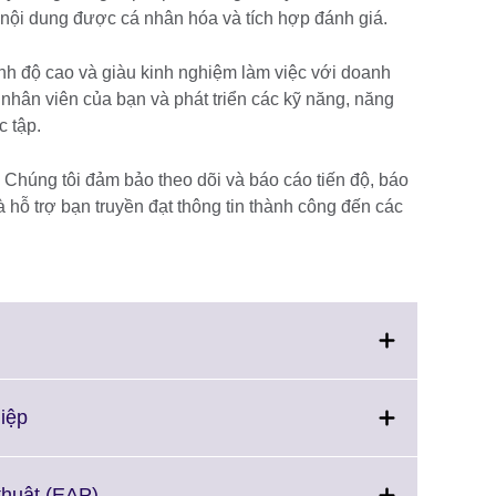
i nội dung được cá nhân hóa và tích hợp đánh giá.
ình độ cao và giàu kinh nghiệm làm việc với doanh
ũ nhân viên của bạn và phát triển các kỹ năng, năng
c tập.
 Chúng tôi đảm bảo theo dõi và báo cáo tiến độ, báo
à hỗ trợ bạn truyền đạt thông tin thành công đến các
Click
iệp
to
expand.
More
Click
thuật (EAP)