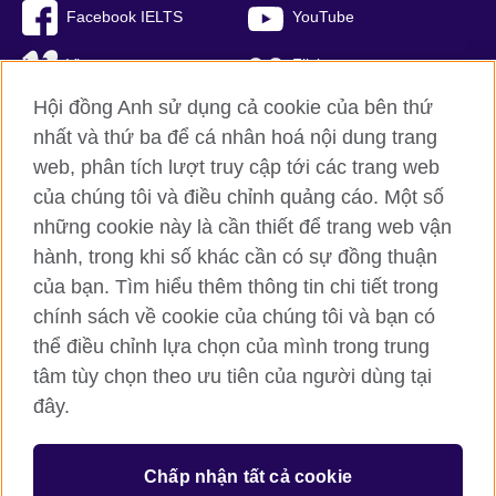
Facebook IELTS
YouTube
Vimeo
Flickr
Hội đồng Anh sử dụng cả cookie của bên thứ
RSS
TikTok
nhất và thứ ba để cá nhân hoá nội dung trang
web, phân tích lượt truy cập tới các trang web
của chúng tôi và điều chỉnh quảng cáo. Một số
Hội đồng Anh toàn cầu
những cookie này là cần thiết để trang web vận
hành, trong khi số khác cần có sự đồng thuận
Bảo mật thông tin và quy định sử dụng
của bạn. Tìm hiểu thêm thông tin chi tiết trong
Cookie
chính sách về cookie của chúng tôi và bạn có
Sơ đồ trang
thể điều chỉnh lựa chọn của mình trong trung
tâm tùy chọn theo ưu tiên của người dùng tại
© 2026 British Council
đây.
British Council (Viet Nam) LLC (
Third floor, Lancaster Luminaire
Building, 1152–1154 Lang Road, Lang Ward, Ha Noi
; T: +84
(0)24 37281920; email: bchanoi@britishcouncil.org.vn) is a
subsidiary of the British Council which is the United Kingdom’s
Chấp nhận tất cả cookie