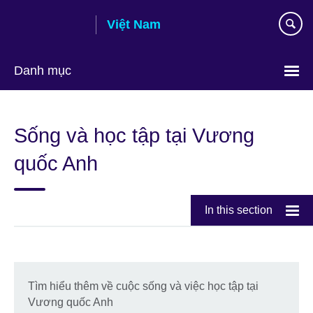
Skip
Việt Nam
to
main
content
Danh mục
Choose
your
Sống và học tập tại Vương
language
quốc Anh
In this section
Tìm hiểu thêm về cuộc sống và việc học tập tại
Vương quốc Anh