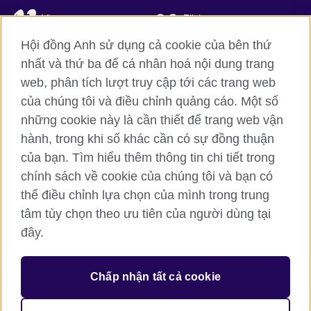
Vimeo
Flickr
Hội đồng Anh sử dụng cả cookie của bên thứ
RSS
TikTok
nhất và thứ ba để cá nhân hoá nội dung trang
web, phân tích lượt truy cập tới các trang web
của chúng tôi và điều chỉnh quảng cáo. Một số
Hội đồng Anh toàn cầu
những cookie này là cần thiết để trang web vận
hành, trong khi số khác cần có sự đồng thuận
Bảo mật thông tin và quy định sử dụng
của bạn. Tìm hiểu thêm thông tin chi tiết trong
Cookie
chính sách về cookie của chúng tôi và bạn có
Sơ đồ trang
thể điều chỉnh lựa chọn của mình trong trung
tâm tùy chọn theo ưu tiên của người dùng tại
© 2026 British Council
đây.
British Council (Viet Nam) LLC (
Third floor, Lancaster Luminaire
Building, 1152–1154 Lang Road, Lang Ward, Ha Noi
; T: +84
(0)24 37281920; email: bchanoi@britishcouncil.org.vn) is a
subsidiary of the British Council which is the United Kingdom’s
Chấp nhận tất cả cookie
international organisation for cultural relations and educational
opportunities.