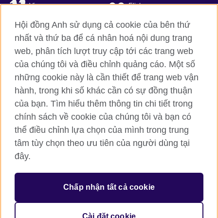
Vimeo
Flickr
Hội đồng Anh sử dụng cả cookie của bên thứ
RSS
TikTok
nhất và thứ ba để cá nhân hoá nội dung trang
web, phân tích lượt truy cập tới các trang web
của chúng tôi và điều chỉnh quảng cáo. Một số
Hội đồng Anh toàn cầu
những cookie này là cần thiết để trang web vận
hành, trong khi số khác cần có sự đồng thuận
Bảo mật thông tin và quy định sử dụng
của bạn. Tìm hiểu thêm thông tin chi tiết trong
Cookie
chính sách về cookie của chúng tôi và bạn có
Sơ đồ trang
thể điều chỉnh lựa chọn của mình trong trung
tâm tùy chọn theo ưu tiên của người dùng tại
© 2026 British Council
British Council (Viet Nam) LLC (
Third floor, Lancaster Luminaire
đây.
Building, 1152–1154 Lang Road, Lang Ward, Ha Noi
; T: +84
(0)24 37281920; email: bchanoi@britishcouncil.org.vn) is a
subsidiary of the British Council which is the United Kingdom’s
Chấp nhận tất cả cookie
international organisation for cultural relations and educational
opportunities.
Cài đặt cookie