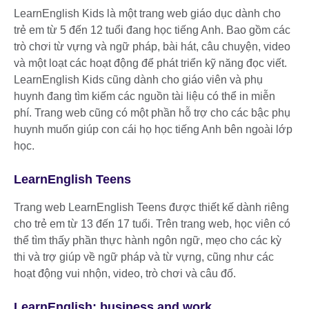
LearnEnglish Kids là một trang web giáo dục dành cho
trẻ em từ 5 đến 12 tuổi đang học tiếng Anh. Bao gồm các
trò chơi từ vựng và ngữ pháp, bài hát, câu chuyện, video
và một loạt các hoạt động để phát triển kỹ năng đọc viết.
LearnEnglish Kids cũng dành cho giáo viên và phụ
huynh đang tìm kiếm các nguồn tài liệu có thể in miễn
phí. Trang web cũng có một phần hỗ trợ cho các bậc phụ
huynh muốn giúp con cái họ học tiếng Anh bên ngoài lớp
học.
LearnEnglish Teens
Trang web LearnEnglish Teens được thiết kế dành riêng
cho trẻ em từ 13 đến 17 tuổi. Trên trang web, học viên có
thể tìm thấy phần thực hành ngôn ngữ, mẹo cho các kỳ
thi và trợ giúp về ngữ pháp và từ vựng, cũng như các
hoạt động vui nhộn, video, trò chơi và câu đố.
LearnEnglish: business and work