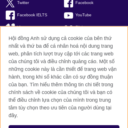
Twitter
Facebook
Facebook IELTS
YouTube
Vimeo
Flickr
Hội đồng Anh sử dụng cả cookie của bên thứ
RSS
TikTok
nhất và thứ ba để cá nhân hoá nội dung trang
web, phân tích lượt truy cập tới các trang web
của chúng tôi và điều chỉnh quảng cáo. Một số
Hội đồng Anh toàn cầu
những cookie này là cần thiết để trang web vận
hành, trong khi số khác cần có sự đồng thuận
Bảo mật thông tin và quy định sử dụng
của bạn. Tìm hiểu thêm thông tin chi tiết trong
Cookie
chính sách về cookie của chúng tôi và bạn có
Sơ đồ trang
thể điều chỉnh lựa chọn của mình trong trung
tâm tùy chọn theo ưu tiên của người dùng tại
© 2026 British Council
đây.
British Council (Viet Nam) LLC (
Third floor, Lancaster Luminaire
Building, 1152–1154 Lang Road, Lang Ward, Ha Noi
; T: +84
(0)24 37281920; email: bchanoi@britishcouncil.org.vn) is a