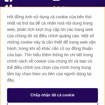
Vimeo
Flickr
Hội đồng Anh sử dụng cả cookie của bên thứ
RSS
TikTok
nhất và thứ ba để cá nhân hoá nội dung trang
web, phân tích lượt truy cập tới các trang web
của chúng tôi và điều chỉnh quảng cáo. Một số
Hội đồng Anh toàn cầu
những cookie này là cần thiết để trang web vận
hành, trong khi số khác cần có sự đồng thuận
Bảo mật thông tin và quy định sử dụng
của bạn. Tìm hiểu thêm thông tin chi tiết trong
Cookie
chính sách về cookie của chúng tôi và bạn có
Sơ đồ trang
thể điều chỉnh lựa chọn của mình trong trung
tâm tùy chọn theo ưu tiên của người dùng tại
© 2026 British Council
đây.
British Council (Viet Nam) LLC (
Third floor, Lancaster Luminaire
Building, 1152–1154 Lang Road, Lang Ward, Ha Noi
; T: +84
(0)24 37281920; email: bchanoi@britishcouncil.org.vn) is a
subsidiary of the British Council which is the United Kingdom’s
Chấp nhận tất cả cookie
international organisation for cultural relations and educational
opportunities.