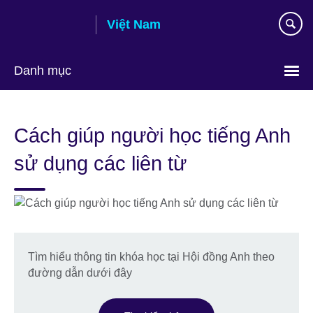
Skip
Việt Nam
to
main
content
Danh mục
Choose
your
Cách giúp người học tiếng Anh
language
sử dụng các liên từ
Tìm hiểu thông tin khóa học tại Hội đồng Anh theo
đường dẫn dưới đây