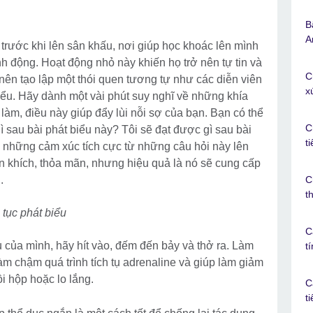
B
A
 trước khi lên sân khấu, nơi giúp học khoác lên mình
h động. Hoạt động nhỏ này khiến họ trở nên tự tin và
C
nên tạo lập một thói quen tương tự như các diễn viên
x
iểu. Hãy dành một vài phút suy nghĩ về những khía
làm, điều này giúp đẩy lùi nỗi sợ của bạn. Bạn có thể
C
ì sau bài phát biểu này? Tôi sẽ đạt được gì sau bài
t
 những cảm xúc tích cực từ những câu hỏi này lên
n khích, thỏa mãn, nhưng hiệu quả là nó sẽ cung cấp
.
C
t
p tục phát biểu
C
u của mình, hãy hít vào, đếm đến bảy và thở ra. Làm
t
àm chậm quá trình tích tụ adrenaline và giúp làm giảm
i hộp hoặc lo lắng.
C
t