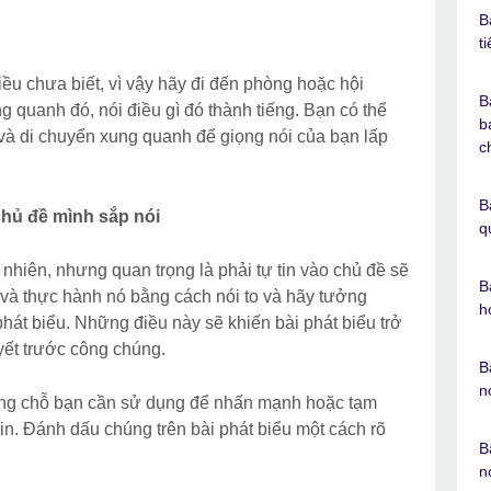
B
t
u chưa biết, vì vậy hãy đi đến phòng hoặc hội
B
g quanh đó, nói điều gì đó thành tiếng. Bạn có thể
b
 và di chuyển xung quanh để giọng nói của bạn lấp
c
B
chủ đề mình sắp nói
q
 nhiên, nhưng quan trọng là phải tự tin vào chủ đề sẽ
B
 và thực hành nó bằng cách nói to và hãy tưởng
h
phát biểu. Những điều này sẽ khiến bài phát biểu trở
uyết trước công chúng.
B
n
ững chỗ bạn cần sử dụng để nhấn mạnh hoặc tạm
in. Đánh dấu chúng trên bài phát biểu một cách rõ
B
n