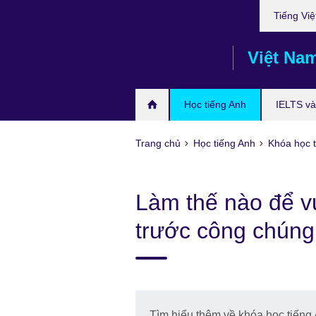
Choose
Skip
Tiếng Việ
your
to
language
main
Việt Na
content
Học tiếng Anh
IELTS và 
Trang chủ
Học tiếng Anh
Khóa học t
Làm thế nào để vư
trước công chúng
Tìm hiểu thêm về khóa học tiếng