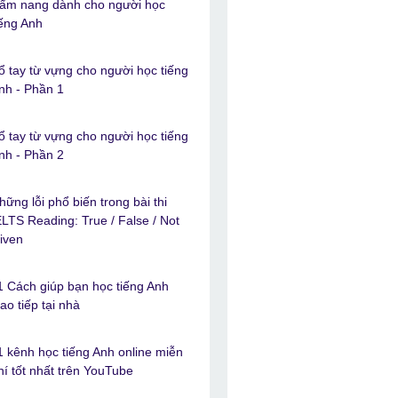
ẩm nang dành cho người học
iếng Anh
ổ tay từ vựng cho người học tiếng
nh - Phần 1
ổ tay từ vựng cho người học tiếng
nh - Phần 2
hững lỗi phổ biến trong bài thi
ELTS Reading: True / False / Not
iven
1 Cách giúp bạn học tiếng Anh
iao tiếp tại nhà
1 kênh học tiếng Anh online miễn
hí tốt nhất trên YouTube