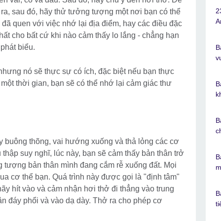
2
ở ra, sau đó, hãy thử tưởng tượng một nơi bạn có thể
A
ạn đã quen với việc nhớ lại địa điểm, hay các điều đặc
 nhất cho bất cứ khi nào cảm thấy lo lắng - chẳng hạn
phát biểu.
B
v
nhưng nó sẽ thực sự có ích, đặc biệt nếu bạn thực
một thời gian, bạn sẽ có thể nhớ lại cảm giác thư
B
k
B
c
ay buông thõng, vai hướng xuống và thả lỏng các cơ
 thập suy nghĩ, lúc này, bạn sẽ cảm thấy bản thân trở
B
g tượng bản thân mình đang cắm rễ xuống đất. Mọi
m
ua cơ thể bạn. Quá trình này được gọi là "định tâm"
hãy hít vào và cảm nhận hơi thở đi thẳng vào trung
B
tận đáy phổi và vào dạ dày. Thở ra cho phép cơ
t