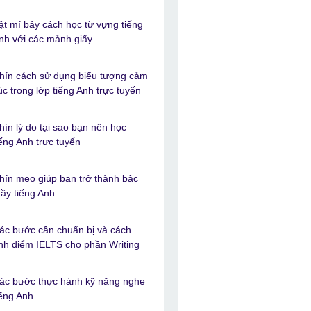
ật mí bảy cách học từ vựng tiếng
nh với các mảnh giấy
hín cách sử dụng biểu tượng cảm
úc trong lớp tiếng Anh trực tuyến
hín lý do tại sao bạn nên học
iếng Anh trực tuyến
hín mẹo giúp bạn trở thành bậc
hầy tiếng Anh
ác bước cần chuẩn bị và cách
ính điểm IELTS cho phần Writing
ác bước thực hành kỹ năng nghe
iếng Anh