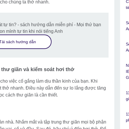
C
 cho chúng ta thở nhanh.
t
S
t tự tin? - sách hướng dẫn miễn phí - Mọi thứ bạn
A
on mình tự tin khi nói tiếng Anh
Tải sách hướng dẫn
S
A
N
 thư giãn và kiểm soát hơi thở
I
G
 cho việc cố gắng làm dịu thần kinh của bạn. Khi
ít thở nhanh. Điều này dẫn đến sự lo lắng được tăng
1
c cách thư giãn là cần thiết.
g
1
p
sàn nhà. Nhắm mắt và tập trung thư giãn mọi bộ phận
ên vai, cổ và đầu. Sau đó, hãy chú ý đến hơi thở. Để