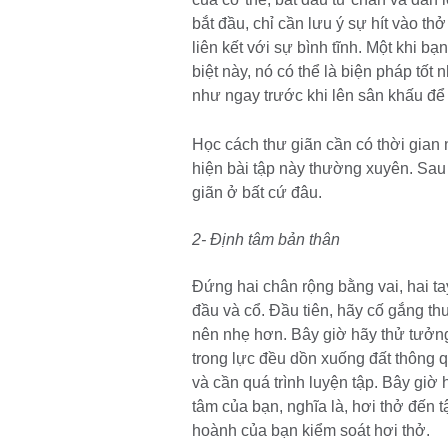
bắt đầu, chỉ cần lưu ý sự hít vào th
liên kết với sự bình tĩnh. Một khi b
biệt này, nó có thể là biện pháp tốt
như ngay trước khi lên sân khấu để 
Học cách thư giãn cần có thời gian 
hiện bài tập này thường xuyên. Sau 
giãn ở bất cứ đâu.
2- Định tâm bản thân
Đứng hai chân rộng bằng vai, hai t
đầu và cổ. Đầu tiên, hãy cố gắng thu
nên nhẹ hơn. Bây giờ hãy thử tưởn
trong lực đều dồn xuống đất thông q
và cần quá trình luyện tập. Bây giờ 
tâm của bạn, nghĩa là, hơi thở đến 
hoành của bạn kiểm soát hơi thở.