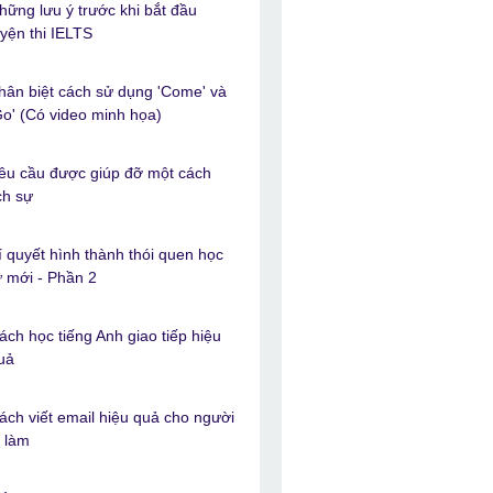
hững lưu ý trước khi bắt đầu
uyện thi IELTS
hân biệt cách sử dụng 'Come' và
Go' (Có video minh họa)
êu cầu được giúp đỡ một cách
ịch sự
í quyết hình thành thói quen học
ừ mới - Phần 2
ách học tiếng Anh giao tiếp hiệu
uả
ách viết email hiệu quả cho người
i làm