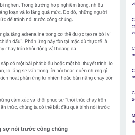
v
 bị nghẹn. Trong trường hợp nghiêm trọng, nhiều
ng loạn và lo lắng quá mức. Do đó, những người
sức để tránh nói trước công chúng.
C
c
v
 gia tăng adrenaline trong cơ thể được tạo ra bởi vì
hiến đấu". Phản ứng này tồn tại mặc dù thực tế là
C
ay chạy trốn khỏi động vật hoang dã.
m
ắp có một bài phát biểu hoặc một bài thuyết trình: lo
ân, lo lắng sẽ vấp trong lời nói hoặc quên những gì
C
m
ể kích hoạt phản ứng tự nhiên hoặc bản năng chạy trốn
C
t
hững cảm xúc và khôi phục sự "thôi thúc chạy trốn
n thức, chúng ta có thể bắt đầu quá trình nói trước
M
t
g sợ nói trước công chúng