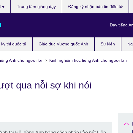
t
Trung tâm giảng dạy
Đăng ký nhận bản tin điện tử
m
Dạy tiếng A
kỳ thi quốc tế
Giáo dục Vương quốc Anh
Sự kiện
Ng
iếng Anh cho người lớn
Kinh nghiệm học tiếng Anh cho người lớn
ợt qua nỗi sợ khi nói
 Anh tại Hội đồng Anh bằng cách nhấp vào nút Liên