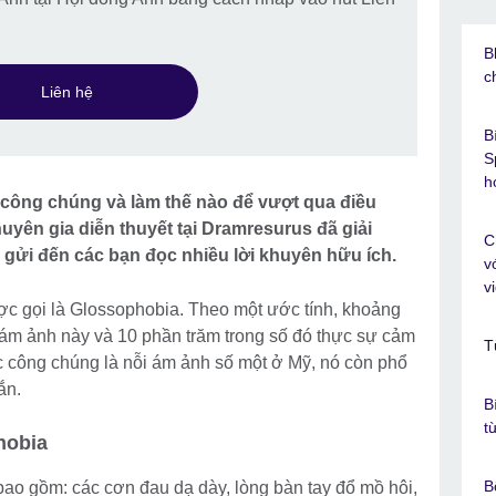
B
c
Liên hệ
B
S
h
 công chúng và làm thế nào để vượt qua điều
uyên gia diễn thuyết tại Dramresurus đã giải
C
à gửi đến các bạn đọc nhiều lời khuyên hữu ích.
v
v
ợc gọi là Glossophobia. Theo một ước tính, khoảng
ám ảnh này và 10 phần trăm trong số đó thực sự cảm
T
ớc công chúng là nỗi ám ảnh số một ở Mỹ, nó còn phổ
ắn.
B
t
hobia
B
ao gồm: các cơn đau dạ dày, lòng bàn tay đổ mồ hôi,