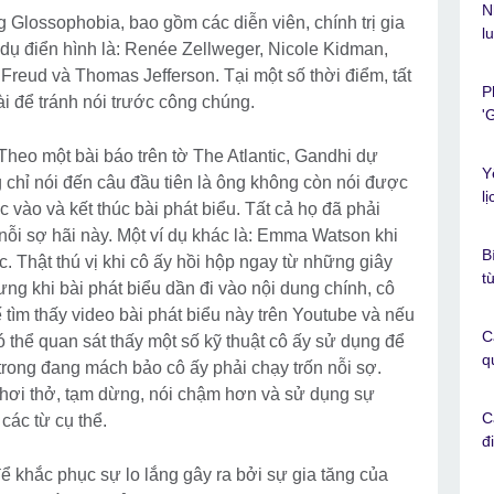
N
 Glossophobia, bao gồm các diễn viên, chính trị gia
l
í dụ điển hình là: Renée Zellweger, Nicole Kidman,
reud và Thomas Jefferson. Tại một số thời điểm, tất
P
ài để tránh nói trước công chúng.
'
Theo một bài báo trên tờ The Atlantic, Gandhi dự
Y
g chỉ nói đến câu đầu tiên là ông không còn nói được
l
c vào và kết thúc bài phát biểu. Tất cả họ đã phải
nỗi sợ hãi này. Một ví dụ khác là: Emma Watson khi
B
c. Thật thú vị khi cô ấy hồi hộp ngay từ những giây
t
ưng khi bài phát biểu dần đi vào nội dung chính, cô
ế tìm thấy video bài phát biểu này trên Youtube và nếu
C
 thể quan sát thấy một số kỹ thuật cô ấy sử dụng để
q
trong đang mách bảo cô ấy phải chạy trốn nỗi sợ.
hơi thở, tạm dừng, nói chậm hơn và sử dụng sự
C
các từ cụ thể.
đ
 để khắc phục sự lo lắng gây ra bởi sự gia tăng của