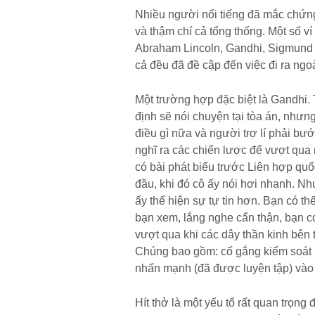
Nhiều người nổi tiếng đã mắc chứng
và thậm chí cả tổng thống. Một số v
Abraham Lincoln, Gandhi, Sigmund F
cả đều đã đề cập đến việc đi ra ngo
Một trường hợp đặc biệt là Gandhi. 
định sẽ nói chuyện tại tòa án, nhưn
điều gì nữa và người trợ lí phải bướ
nghĩ ra các chiến lược để vượt qua 
có bài phát biểu trước Liên hợp quố
đầu, khi đó cô ấy nói hơi nhanh. Nh
ấy thể hiện sự tự tin hơn. Bạn có th
bạn xem, lắng nghe cẩn thận, bạn có
vượt qua khi các dây thần kinh bên 
Chúng bao gồm: cố gắng kiểm soát 
nhấn mạnh (đã được luyện tập) vào 
Hít thở là một yếu tố rất quan trọng