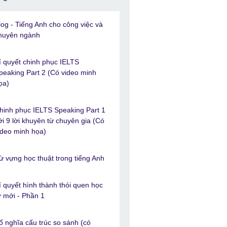
log - Tiếng Anh cho công việc và
huyên ngành
í quyết chinh phục IELTS
peaking Part 2 (Có video minh
ọa)
hinh phục IELTS Speaking Part 1
ới 9 lời khuyên từ chuyên gia (Có
ideo minh họa)
ừ vựng học thuật trong tiếng Anh
í quyết hình thành thói quen học
ừ mới - Phần 1
ổ nghĩa cấu trúc so sánh (có