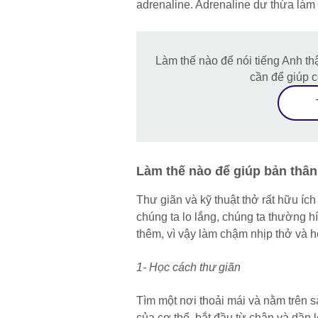
adrenaline. Adrenaline dư thừa làm
Làm thế nào để nói tiếng Anh thậ
cần để giúp c
Làm thế nào để giúp bản thân
Thư giãn và kỹ thuật thở rất hữu ích
chúng ta lo lắng, chúng ta thường h
thêm, vì vậy làm chậm nhịp thở và họ
1- Học cách thư giãn
Tìm một nơi thoải mái và nằm trên 
của cơ thể, bắt đầu từ chân và dần l