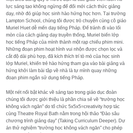
lực sáng tạo không ngừng để đổi mới cách thức giảng
dạy, nhờ đó giúp học sinh hào hứng học hơn. Tại trường
Lampton School, chúng tôi được trò chuyện cùng cô giáo
Muriel Huet dễ mến dạy tiếng Pháp. Để tránh đi vào lối
mòn của cách giảng dạy truyền thống, Muriel biến lớp
học tiếng Pháp của mình thành một rạp chiếu phim mini.
Những đoạn phim hoạt hình vui nhộn được chọn lọc và
cắt độ dài phù hợp, đã kích thích trí tò mò của học sinh
lớp Muriel, khiến trẻ hào hứng tham gia vào bài giảng và
hứng khởi làm bài tập về nhà là tự mình quay những
đoạn phim ngắn sử dụng tiếng Pháp.
Một nét nổi bật khác về sáng tạo trong giáo dục đoàn
chúng tôi được giới thiệu là phần chia sẻ về “trường học
không vách ngăn” do tổ chức 5x5x5=creativity hợp tác
cùng Theatre Royal Bath nằm trong hội thảo “Đào sâu
chương trình giảng dạy” (Taking Curriculum Deeper). Dự
án thử nghiệm “trường học không vách ngăn” cho phép