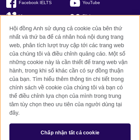
Facebook IELTS
YouTube
Vimeo
Flickr
Hội đồng Anh sử dụng cả cookie của bên thứ
RSS
TikTok
nhất và thứ ba để cá nhân hoá nội dung trang
web, phân tích lượt truy cập tới các trang web
của chúng tôi và điều chỉnh quảng cáo. Một số
Hội đồng Anh toàn cầu
những cookie này là cần thiết để trang web vận
hành, trong khi số khác cần có sự đồng thuận
Bảo mật thông tin và quy định sử dụng
của bạn. Tìm hiểu thêm thông tin chi tiết trong
Cookie
chính sách về cookie của chúng tôi và bạn có
Sơ đồ trang
thể điều chỉnh lựa chọn của mình trong trung
tâm tùy chọn theo ưu tiên của người dùng tại
© 2026 British Council
British Council (Viet Nam) LLC (
Third floor, Lancaster Luminaire
đây.
Building, 1152–1154 Lang Road, Lang Ward, Ha Noi
; T: +84
(0)24 37281920; email: bchanoi@britishcouncil.org.vn) is a
subsidiary of the British Council which is the United Kingdom’s
Chấp nhận tất cả cookie
international organisation for cultural relations and educational