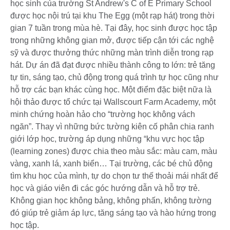
học sinh của trường St Andrew's C of E Primary School
được học nội trú tại khu The Egg (một rạp hát) trong thời
gian 7 tuần trong mùa hè. Tại đây, học sinh được học tập
trong những không gian mở, được tiếp cận tới các nghệ
sỹ và được thưởng thức những màn trình diễn trong rạp
hát. Dự án đã đạt được nhiều thành công to lớn: trẻ tăng
tự tin, sáng tạo, chủ động trong quá trình tự học cũng như
hỗ trợ các bạn khác cùng học. Một điểm đặc biệt nữa là
hội thảo được tổ chức tại Wallscourt Farm Academy, một
minh chứng hoàn hảo cho “trường học không vách
ngăn”. Thay vì những bức tường kiên cố phân chia ranh
giới lớp học, trường áp dụng những “khu vực học tập
(learning zones) được chia theo màu sắc: màu cam, màu
vàng, xanh lá, xanh biển… Tại trường, các bé chủ động
tìm khu học của mình, tự do chọn tư thế thoải mái nhất để
học và giáo viên đi các góc hướng dẫn và hỗ trợ trẻ.
Không gian học không bảng, không phấn, không tường
đó giúp trẻ giảm áp lực, tăng sáng tạo và hào hứng trong
học tập.