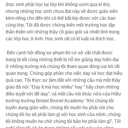
(học sinh phải học lại lớp khi không vượt qua kì thi),
nhưng những học sinh chưa đạt này sẽ được giáo viên
kèm riêng cho đến khi có thể bắt kịp được với các bạn
cùng lớp. Tôi đã được chứng kiến môi trường học tập
thân thiện với những thầy cô giáo giỏi và nhiệt tình trong
các lớp học ở Anh. Học sinh rất có kỉ luật và thích học.
Bên cạnh hội đồng sư phạm thì cơ sở vật chất được
trang bị tốt cùng những thiết bị hỗ trợ giảng dạy hiện đại
ở những trường mà chúng tôi tham quan đóng vai trò rất
quan trọng. Chúng góp phần cho việc dạy và học đạt hiệu
quả cao. Tôi thực sự tâm đắt với những câu mà một thầy
giáo đã nói: “Dạy ít mà học nhiều” hay “ hãy chọn những
điều tuyệt vời để dạy”, và một câu nói khác nữa của Hiệu
trưởng trường Bristol Brunel Academy: “Khi chúng tôi
tuyển dụng giáo viên, chúng tôi muốn họ phải nói cho
chúng tôi họ sẽ phải làm gì với học sinh của mình, chúng
tôi không muốn họ chờ chúng tôi bảo họ phải làm gì”. Tôi