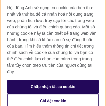
Hội đồng Anh sử dụng cả cookie của bên thứ
RSS
TikTok
nhất và thứ ba để cá nhân hoá nội dung trang
web, phân tích lượt truy cập tới các trang web
của chúng tôi và điều chỉnh quảng cáo. Một số
Hội đồng Anh toàn cầu
những cookie này là cần thiết để trang web vận
hành, trong khi số khác cần có sự đồng thuận
Bảo mật thông tin và quy định sử dụng
của bạn. Tìm hiểu thêm thông tin chi tiết trong
Cookie
chính sách về cookie của chúng tôi và bạn có
Sơ đồ trang
thể điều chỉnh lựa chọn của mình trong trung
tâm tùy chọn theo ưu tiên của người dùng tại
© 2026 British Council
British Council (Viet Nam) LLC (
Third floor, Lancaster Luminaire
đây.
Building, 1152–1154 Lang Road, Lang Ward, Ha Noi
; T: +84
(0)24 37281920; email: bchanoi@britishcouncil.org.vn) is a
subsidiary of the British Council which is the United Kingdom’s
Chấp nhận tất cả cookie
international organisation for cultural relations and educational
opportunities.
Cài đặt cookie