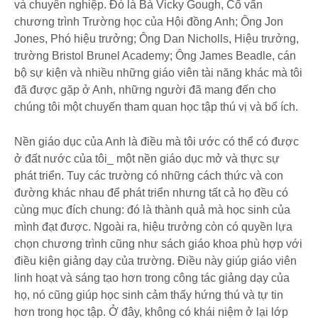
và chuyên nghiệp. Đó là Bà Vicky Gough, Cố vấn
chương trình Trường học của Hội đồng Anh; Ông Jon
Jones, Phó hiệu trưởng; Ông Dan Nicholls, Hiệu trưởng,
trường Bristol Brunel Academy; Ông James Beadle, cán
bộ sự kiện và nhiều những giáo viên tài năng khác mà tôi
đã được gặp ở Anh, những người đã mang đến cho
chúng tôi một chuyến tham quan học tập thú vị và bổ ích.
Nền giáo dục của Anh là điều mà tôi ước có thể có được
ở đất nước của tôi_ một nền giáo dục mở và thực sự
phát triển. Tuy các trường có những cách thức và con
đường khác nhau để phát triển nhưng tất cả họ đều có
cùng mục đích chung: đó là thành quả mà học sinh của
mình đạt được. Ngoài ra, hiệu trưởng còn có quyền lựa
chọn chương trình cũng như sách giáo khoa phù hợp với
điều kiện giảng dạy của trường. Điều này giúp giáo viên
linh hoạt và sáng tạo hơn trong công tác giảng dạy của
họ, nó cũng giúp học sinh cảm thấy hứng thú và tự tin
hơn trong học tập. Ở đây, không có khái niệm ở lại lớp