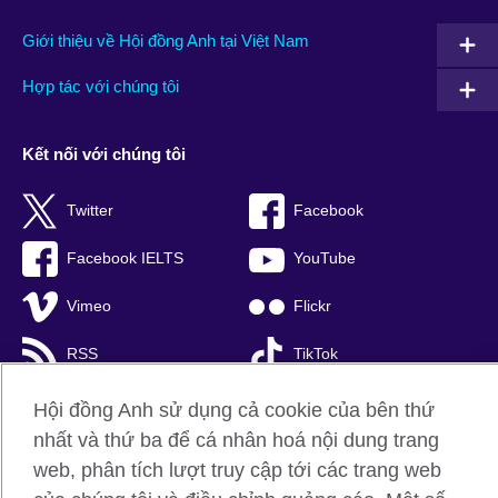
Giới thiệu về Hội đồng Anh tại Việt Nam
Hợp tác với chúng tôi
Kết nối với chúng tôi
Twitter
Facebook
Facebook IELTS
YouTube
Vimeo
Flickr
RSS
TikTok
Hội đồng Anh sử dụng cả cookie của bên thứ
nhất và thứ ba để cá nhân hoá nội dung trang
Hội đồng Anh toàn cầu
web, phân tích lượt truy cập tới các trang web
Bảo mật thông tin và quy định sử dụng