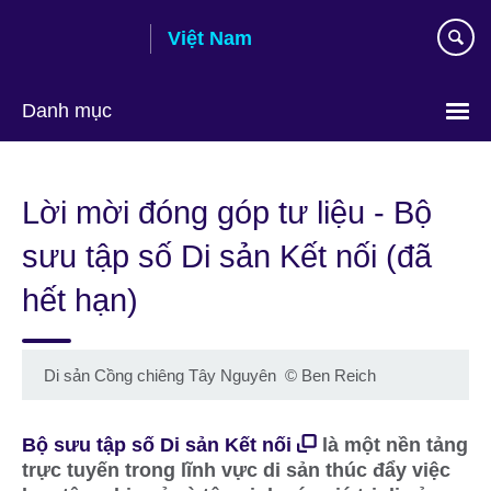
Skip
Việt Nam
to
main
content
Danh mục
Choose
your
Lời mời đóng góp tư liệu - Bộ
language
sưu tập số Di sản Kết nối (đã
hết hạn)
Di sản Cồng chiêng Tây Nguyên
©
Ben Reich
Bộ sưu tập số Di sản Kết nối
là một nền tảng
trực tuyến trong lĩnh vực di sản thúc đẩy việc