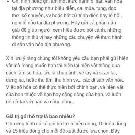
Ghi hình hoặc ghi âm một thực hành di sản văn hóa
tại địa phương như biểu diễn, ca, múa, tụng, đọc
thơ, kể chuyện, vv hoặc bất cứ trình diễn hay lễ hội,
nghi lễ nào tại địa phương. Hãy gửi cả phần dẫn
giải để giúp người xem hiểu được bối cảnh, những
thông tin thú vị hay những câu chuyện về thực hành
di sản văn hóa địa phương.
Xin lưu ý rằng chúng tôi không yêu cầu bạn phải gửi hiện
vật mà mong muốn bạn tái hiện lại hiện vật thông qua
cách làm số hóa, tức là chụp ảnh, vẽ tay và scan lại,
dựng lại, hoặc thu âm, thu hình vv... các di sản văn hóa.
Việc số hóa có thể thực hiện bởi chính bạn, và hiện vật
của bạn thuộc về bạn hay cộng đồng của bạn, và luôn
nên ở lại với bạn và cộng đồng.
Giá trị gói hỗ trợ là bao nhiêu?
Chương trình có có gói hỗ trợ 5 triệu đồng, 10 triệu đồng
và 15 triệu đồng cho mỗi đề xuất được lựa chọn. Đây