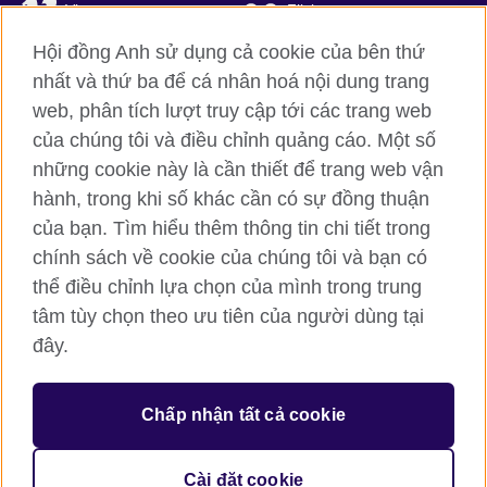
Vimeo
Flickr
Hội đồng Anh sử dụng cả cookie của bên thứ
RSS
TikTok
nhất và thứ ba để cá nhân hoá nội dung trang
web, phân tích lượt truy cập tới các trang web
của chúng tôi và điều chỉnh quảng cáo. Một số
Hội đồng Anh toàn cầu
những cookie này là cần thiết để trang web vận
hành, trong khi số khác cần có sự đồng thuận
Bảo mật thông tin và quy định sử dụng
của bạn. Tìm hiểu thêm thông tin chi tiết trong
Cookie
chính sách về cookie của chúng tôi và bạn có
Sơ đồ trang
thể điều chỉnh lựa chọn của mình trong trung
tâm tùy chọn theo ưu tiên của người dùng tại
© 2026 British Council
đây.
British Council (Viet Nam) LLC (
Third floor, Lancaster Luminaire
Building, 1152–1154 Lang Road, Lang Ward, Ha Noi
; T: +84
(0)24 37281920; email: bchanoi@britishcouncil.org.vn) is a
subsidiary of the British Council which is the United Kingdom’s
Chấp nhận tất cả cookie
international organisation for cultural relations and educational
opportunities.
Cài đặt cookie