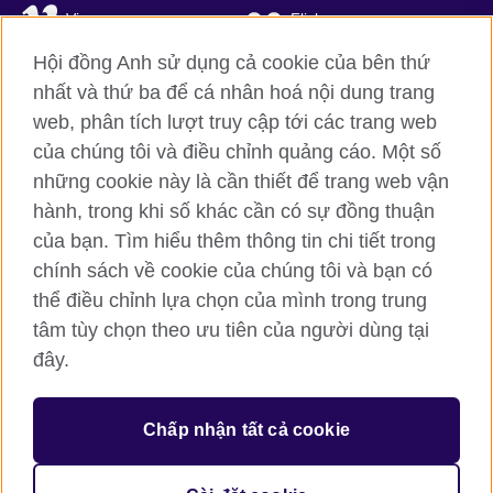
Vimeo
Flickr
Hội đồng Anh sử dụng cả cookie của bên thứ
RSS
TikTok
nhất và thứ ba để cá nhân hoá nội dung trang
web, phân tích lượt truy cập tới các trang web
của chúng tôi và điều chỉnh quảng cáo. Một số
Hội đồng Anh toàn cầu
những cookie này là cần thiết để trang web vận
hành, trong khi số khác cần có sự đồng thuận
Bảo mật thông tin và quy định sử dụng
của bạn. Tìm hiểu thêm thông tin chi tiết trong
Cookie
chính sách về cookie của chúng tôi và bạn có
Sơ đồ trang
thể điều chỉnh lựa chọn của mình trong trung
tâm tùy chọn theo ưu tiên của người dùng tại
© 2026 British Council
British Council (Viet Nam) LLC (
Third floor, Lancaster Luminaire
đây.
Building, 1152–1154 Lang Road, Lang Ward, Ha Noi
; T: +84
(0)24 37281920; email: bchanoi@britishcouncil.org.vn) is a
subsidiary of the British Council which is the United Kingdom’s
Chấp nhận tất cả cookie
international organisation for cultural relations and educational
opportunities.