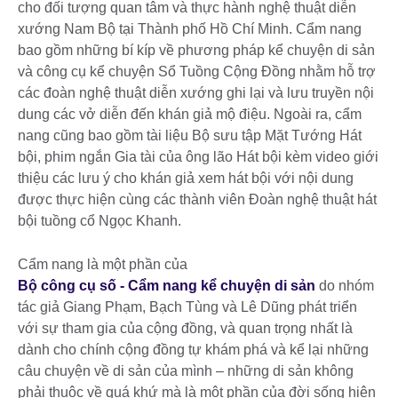
cho đối tượng quan tâm và thực hành nghệ thuật diễn
xướng Nam Bộ tại Thành phố Hồ Chí Minh. Cẩm nang
bao gồm những bí kíp về phương pháp kể chuyện di sản
và công cụ kể chuyện Sổ Tuồng Cộng Đồng nhằm hỗ trợ
các đoàn nghệ thuật diễn xướng ghi lại và lưu truyền nội
dung các vở diễn đến khán giả mộ điệu. Ngoài ra, cẩm
nang cũng bao gồm tài liệu Bộ sưu tập Mặt Tướng Hát
bội, phim ngắn Gia tài của ông lão Hát bội kèm video giới
thiệu các lưu ý cho khán giả xem hát bội với nội dung
được thực hiện cùng các thành viên Đoàn nghệ thuật hát
bội tuồng cổ Ngọc Khanh.
Cẩm nang là một phần của
Bộ công cụ số - Cẩm nang kể chuyện di sản
do nhóm
tác giả Giang Phạm, Bạch Tùng và Lê Dũng phát triển
với sự tham gia của cộng đồng, và quan trọng nhất là
dành cho chính cộng đồng tự khám phá và kể lại những
câu chuyện về di sản của mình – những di sản không
phải thuộc về quá khứ mà là một phần của đời sống hiện