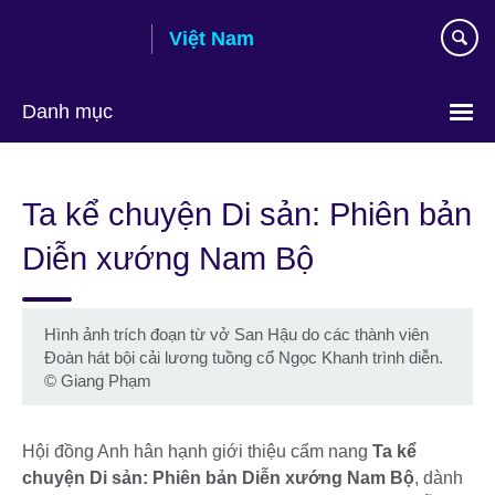
Skip
Việt Nam
to
main
content
Danh mục
Choose
your
Ta kể chuyện Di sản: Phiên bản
language
Diễn xướng Nam Bộ
Hình ảnh trích đoạn từ vở San Hậu do các thành viên
Đoàn hát bội cải lương tuồng cổ Ngọc Khanh trình diễn.
©
Giang Phạm
Hội đồng Anh hân hạnh giới thiệu cẩm nang
Ta kể
chuyện Di sản: Phiên bản Diễn xướng Nam Bộ
, dành