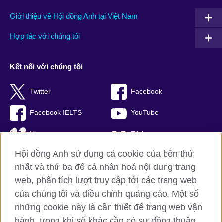
Giới thiệu về Hội đồng Anh tại Việt Nam
Hợp tác với chúng tôi
Kết nối với chúng tôi
Twitter
Facebook
Facebook IELTS
YouTube
Vimeo
Flickr
Hội đồng Anh sử dụng cả cookie của bên thứ
RSS
TikTok
nhất và thứ ba để cá nhân hoá nội dung trang
web, phân tích lượt truy cập tới các trang web
của chúng tôi và điều chỉnh quảng cáo. Một số
Hội đồng Anh toàn cầu
những cookie này là cần thiết để trang web vận
hành, trong khi số khác cần có sự đồng thuận
Bảo mật thông tin và quy định sử dụng