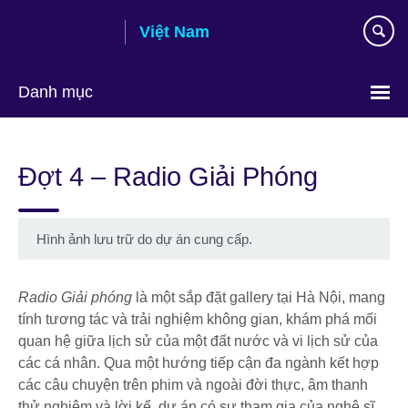
Skip
Việt Nam
to
main
content
Danh mục
Choose
your
Đợt 4 – Radio Giải Phóng
language
Hình ảnh lưu trữ do dự án cung cấp.
Radio Giải phóng
là một sắp đặt gallery tại Hà Nội, mang
tính tương tác và trải nghiệm không gian, khám phá mối
quan hệ giữa lịch sử của một đất nước và vi lịch sử của
các cá nhân. Qua một hướng tiếp cận đa ngành kết hợp
các câu chuyện trên phim và ngoài đời thực, âm thanh
thử nghiệm và lời kể, dự án có sự tham gia của nghệ sĩ