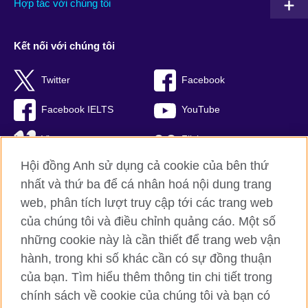
Hợp tác với chúng tôi
Kết nối với chúng tôi
Twitter
Facebook
Facebook IELTS
YouTube
Vimeo
Flickr
Hội đồng Anh sử dụng cả cookie của bên thứ
RSS
TikTok
nhất và thứ ba để cá nhân hoá nội dung trang
web, phân tích lượt truy cập tới các trang web
của chúng tôi và điều chỉnh quảng cáo. Một số
Hội đồng Anh toàn cầu
những cookie này là cần thiết để trang web vận
hành, trong khi số khác cần có sự đồng thuận
Bảo mật thông tin và quy định sử dụng
của bạn. Tìm hiểu thêm thông tin chi tiết trong
Cookie
chính sách về cookie của chúng tôi và bạn có
Sơ đồ trang