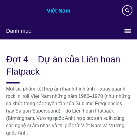
Skip
Việt Nam
to
main
content
Danh mục
Choose
your
Đợt 4 – Dự án của Liên hoan
language
Flatpack
Một tác phẩm kết hợp âm thanh-hình ảnh – xoay quanh
rock ‘n’ roll Việt Nam những năm 1960–1970 (như những
ca khúc trong các tuyển tập của Sublime Frequencies
hay Saigon Supersound) – do Liên hoan Flatpack
(Birmingham, Vương quốc Anh) hợp tác sản xuất cùng
các nghệ sĩ âm nhạc và thị giác từ Việt Nam và Vương
quốc Anh.