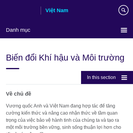
Skip
Việt Nam
to
main
content
Danh mục
Choose
your
Biến đổi Khí hậu và Môi trường
language
In this section
Về chủ đề
Vương quốc Anh và Việt Nam đang hợp tác để tăng
cường kiến ​​thức và nâng cao nhận thức về tầm quan
trọng của việc bảo vệ hành tinh của chúng ta và tạo ra
một môi trường bền vững, sinh sống thuận lợi hơn cho