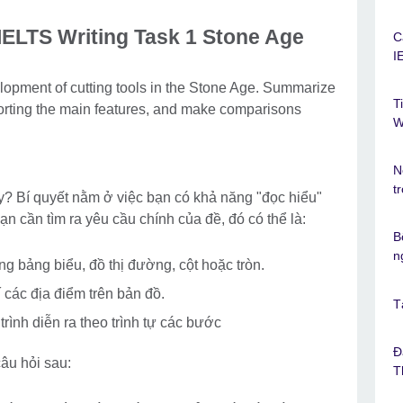
 IELTS Writing Task 1 Stone Age
C
I
pment of cutting tools in the Stone Age. Summarize
T
porting the main features, and make comparisons
W
N
t
y? Bí quyết nằm ở việc bạn có khả năng "đọc hiểu"
ạn cần tìm ra yêu cầu chính của đề, đó có thể là:
B
n
g bảng biểu, đồ thị đường, cột hoặc tròn.
rí các địa điểm trên bản đồ.
T
trình diễn ra theo trình tự các bước
Đ
âu hỏi sau:
T