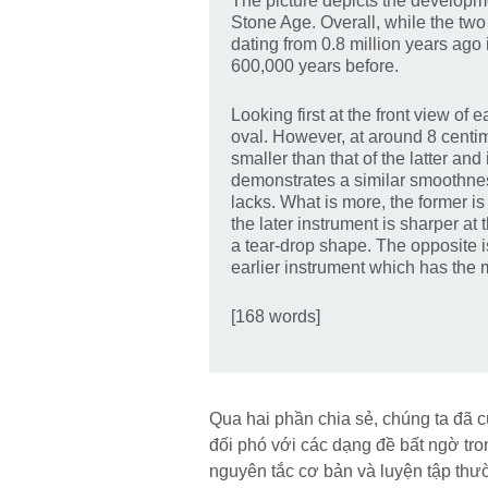
The picture depicts the developme
Stone Age. Overall, while the two
dating from 0.8 million years ago 
600,000 years before.
Looking first at the front view of 
oval. However, at around 8 centime
smaller than that of the latter an
demonstrates a similar smoothness
lacks. What is more, the former is
the later instrument is sharper at 
a tear-drop shape. The opposite is 
earlier instrument which has the m
[168 words]
Qua hai phần chia sẻ, chúng ta đã
đối phó với các dạng đề bất ngờ tr
nguyên tắc cơ bản và luyện tập thườ