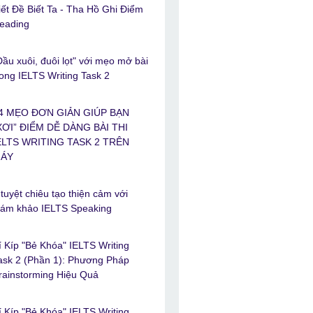
iết Đề Biết Ta - Tha Hồ Ghi Điểm
eading
Đầu xuôi, đuôi lọt" với mẹo mở bài
rong IELTS Writing Task 2
4 MẸO ĐƠN GIẢN GIÚP BẠN
XƠI” ĐIỂM DỄ DÀNG BÀI THI
ELTS WRITING TASK 2 TRÊN
ÁY
 tuyệt chiêu tạo thiện cảm với
iám khảo IELTS Speaking
í Kíp "Bẻ Khóa" IELTS Writing
ask 2 (Phần 1): Phương Pháp
rainstorming Hiệu Quả
í Kíp "Bẻ Khóa" IELTS Writing