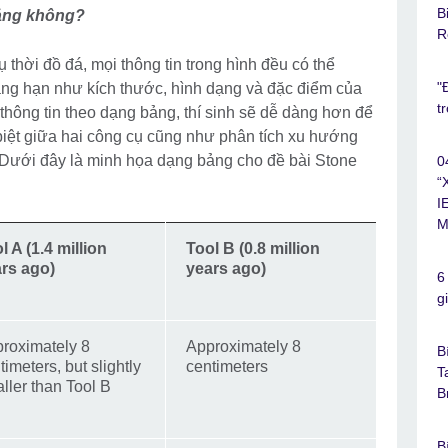
B
bảng không?
R
 thời đồ đá, mọi thông tin trong hình đều có thể
"
ẳng hạn như kích thước, hình dạng và đặc điểm của
t
hông tin theo dạng bảng, thí sinh sẽ dễ dàng hơn để
iệt giữa hai công cụ cũng như phân tích xu hướng
. Dưới đây là minh họa dạng bảng cho đề bài Stone
0
“
I
M
l A (1.4 million
Tool B (0.8 million
rs ago)
years ago)
6
g
roximately 8
Approximately 8
B
timeters, but slightly
centimeters
T
ller than Tool B
B
B