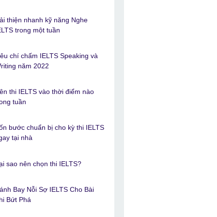
ải thiện nhanh kỹ năng Nghe
ELTS trong một tuần
iêu chí chấm IELTS Speaking và
riting năm 2022
ên thi IELTS vào thời điểm nào
rong tuần
ốn bước chuẩn bị cho kỳ thi IELTS
gay tại nhà
ại sao nên chọn thi IELTS?
ánh Bay Nỗi Sợ IELTS Cho Bài
hi Bứt Phá