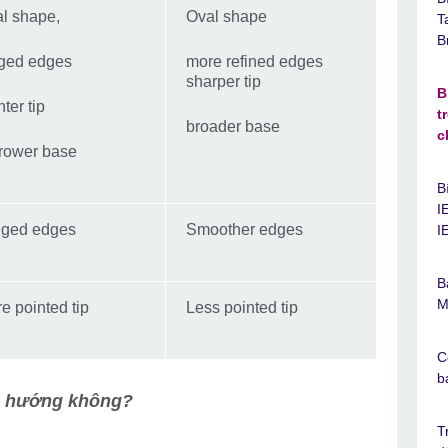
l shape,
Oval shape
T
B
gged edges
more refined edges
sharper tip
B
nter tip
t
broader base
c
rower base
B
I
gged edges
Smoother edges
I
B
M
e pointed tip
Less pointed tip
C
b
ng hướng không?
T