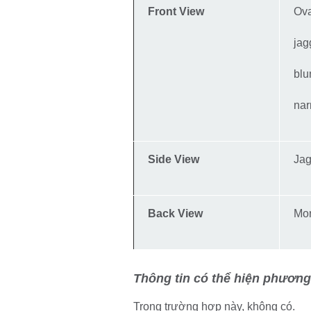
Front View
Ova
ja
blu
nar
Side View
Ja
Back View
Mor
Thông tin có thể hiện phươ
Trong trường hợp này, không có.