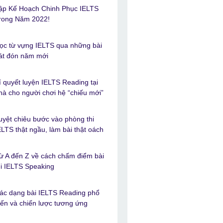
ập Kế Hoạch Chinh Phục IELTS
rong Năm 2022!
ọc từ vựng IELTS qua những bài
át đón năm mới
í quyết luyện IELTS Reading tại
hà cho người chơi hệ “chiếu mới”
uyệt chiêu bước vào phòng thi
ELTS thật ngầu, làm bài thật oách
ừ A đến Z về cách chấm điểm bài
hi IELTS Speaking
ác dạng bài IELTS Reading phổ
iến và chiến lược tương ứng