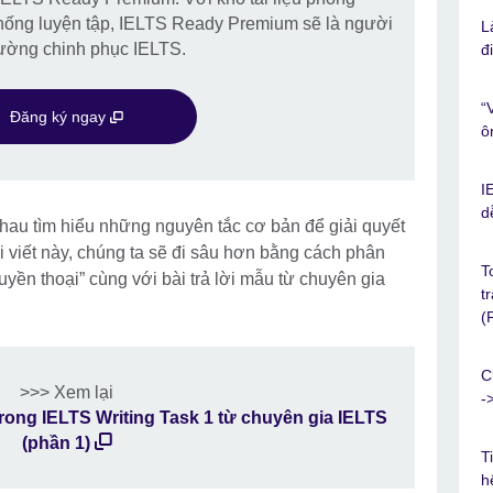
ệ thống luyện tập, IELTS Ready Premium sẽ là người
L
đường chinh phục IELTS.
đ
“
Đăng ký ngay
ô
I
d
nhau tìm hiểu những nguyên tắc cơ bản để giải quyết
 viết này, chúng ta sẽ đi sâu hơn bằng cách phân
T
huyền thoại” cùng với bài trả lời mẫu từ chuyên gia
t
(
C
>>> Xem lại
-
trong IELTS Writing Task 1 từ chuyên gia IELTS
(phần 1)
T
h