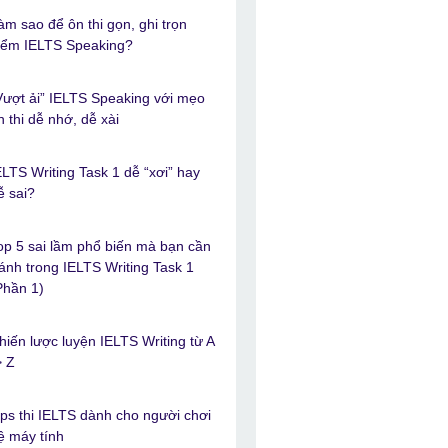
àm sao để ôn thi gọn, ghi trọn
iểm IELTS Speaking?
Vượt ải” IELTS Speaking với mẹo
n thi dễ nhớ, dễ xài
ELTS Writing Task 1 dễ “xơi” hay
ễ sai?
op 5 sai lầm phổ biến mà bạn cần
ránh trong IELTS Writing Task 1
Phần 1)
hiến lược luyện IELTS Writing từ A
> Z
ips thi IELTS dành cho người chơi
ệ máy tính