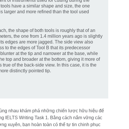
nt of instruments used for cutting during the
 tools have a similar shape and size, the one
is larger and more refined than the tool used
each, the shape of both tools is roughly that of an
ters, the one from 1.4 million years ago is slightly
d its edges are more jagged. The side view also
 to the edges of Tool B that its predecessor
 blunter at the tip and narrower at the base, while
the top and broader at the bottom, giving it more of
true of the back-side view. In this case, it is the
ore distinctly pointed tip.
 cùng nhau khám phá những chiến lược hữu hiệu để
ong IELTS Writing Task 1. Bằng cách nắm vững các
ng xuyên, bạn hoàn toàn có thể tự tin chinh phục