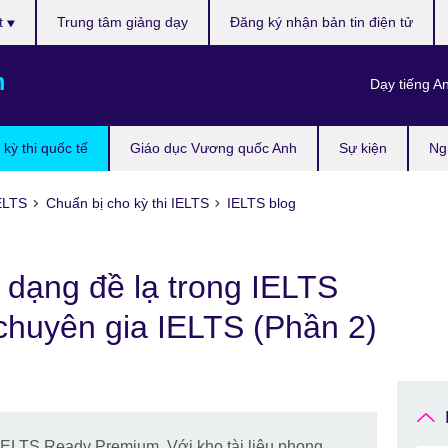
t
Trung tâm giảng dạy
Đăng ký nhận bản tin điện tử
m
Dạy tiếng A
kỳ thi quốc tế
Giáo dục Vương quốc Anh
Sự kiện
Ng
ELTS
Chuẩn bị cho kỳ thi IELTS
IELTS blog
c dạng đề lạ trong IELTS
 chuyên gia IELTS (Phần 2)
 IELTS Ready Premium. Với kho tài liệu phong