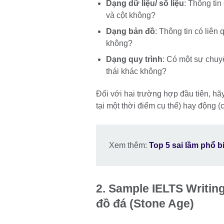
Dạng dữ liệu/ số liệu
: Thông ti
và cột không?
Dạng bản đồ
: Thông tin có liê
không?
Dạng quy trình
: Có một sự chuyể
thái khác không?
Đối với hai trường hợp đầu tiên, hãy
tại một thời điểm cụ thể) hay động (
Xem thêm: ​​
Top 5 sai lầm phổ b
2.
Sample IELTS Writing
đồ đá (Stone Age)