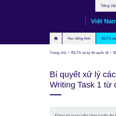
Choose
Skip
Tiếng Việ
your
to
language
main
Việt Na
content
Học tiếng Anh
IELTS và 
Trang chủ
IELTS và kỳ thi quốc tế
I
Bí quyết xử lý cá
Writing Task 1 từ
Đăng ký ngay nền tảng luyện thi