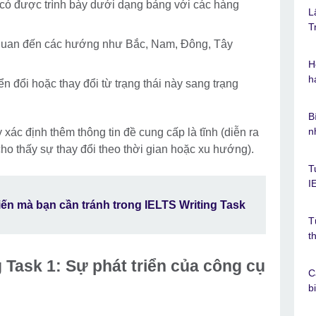
n có được trình bày dưới dạng bảng với các hàng
L
T
n quan đến các hướng như Bắc, Nam, Đông, Tây
H
h
n đổi hoặc thay đổi từ trạng thái này sang trạng
B
n
 xác định thêm thông tin đề cung cấp là tĩnh (diễn ra
cho thấy sự thay đổi theo thời gian hoặc xu hướng).
T
I
iến mà bạn cần tránh trong IELTS Writing Task
T
t
 Task 1: Sự phát triển của công cụ
C
b