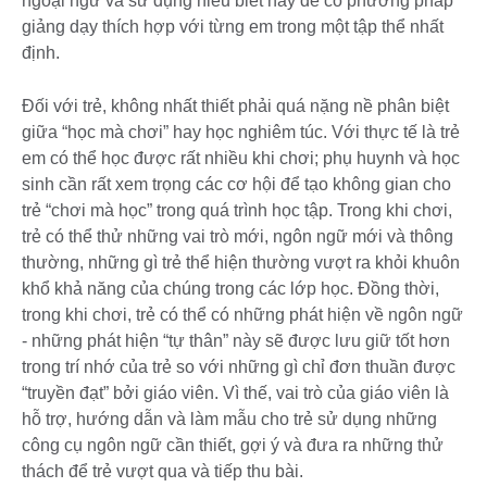
ngoại ngữ và sử dụng hiểu biết này để có phương pháp
giảng dạy thích hợp với từng em trong một tập thể nhất
định.
Đối với trẻ, không nhất thiết phải quá nặng nề phân biệt
giữa “học mà chơi” hay học nghiêm túc. Với thực tế là trẻ
em có thể học được rất nhiều khi chơi; phụ huynh và học
sinh cần rất xem trọng các cơ hội để tạo không gian cho
trẻ “chơi mà học” trong quá trình học tập. Trong khi chơi,
trẻ có thể thử những vai trò mới, ngôn ngữ mới và thông
thường, những gì trẻ thể hiện thường vượt ra khỏi khuôn
khổ khả năng của chúng trong các lớp học. Đồng thời,
trong khi chơi, trẻ có thể có những phát hiện về ngôn ngữ
- những phát hiện “tự thân” này sẽ được lưu giữ tốt hơn
trong trí nhớ của trẻ so với những gì chỉ đơn thuần được
“truyền đạt” bởi giáo viên. Vì thế, vai trò của giáo viên là
hỗ trợ, hướng dẫn và làm mẫu cho trẻ sử dụng những
công cụ ngôn ngữ cần thiết, gợi ý và đưa ra những thử
thách để trẻ vượt qua và tiếp thu bài.