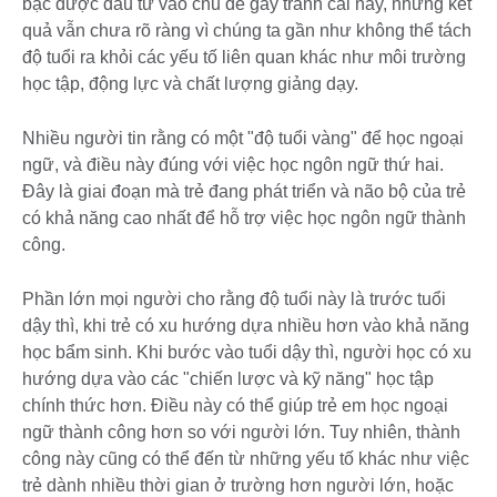
bạc được đầu tư vào chủ đề gây tranh cãi này, nhưng kết
quả vẫn chưa rõ ràng vì chúng ta gần như không thể tách
độ tuổi ra khỏi các yếu tố liên quan khác như môi trường
học tập, động lực và chất lượng giảng dạy.
Nhiều người tin rằng có một "độ tuổi vàng" để học ngoại
ngữ, và điều này đúng với việc học ngôn ngữ thứ hai.
Đây là giai đoạn mà trẻ đang phát triển và não bộ của trẻ
có khả năng cao nhất để hỗ trợ việc học ngôn ngữ thành
công.
Phần lớn mọi người cho rằng độ tuổi này là trước tuổi
dậy thì, khi trẻ có xu hướng dựa nhiều hơn vào khả năng
học bẩm sinh. Khi bước vào tuổi dậy thì, người học có xu
hướng dựa vào các "chiến lược và kỹ năng" học tập
chính thức hơn. Điều này có thể giúp trẻ em học ngoại
ngữ thành công hơn so với người lớn. Tuy nhiên, thành
công này cũng có thể đến từ những yếu tố khác như việc
trẻ dành nhiều thời gian ở trường hơn người lớn, hoặc