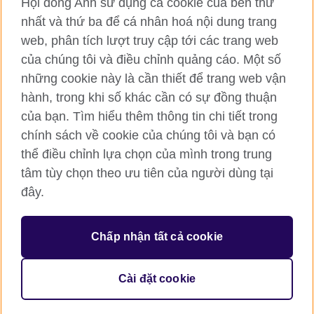
Hội đồng Anh sử dụng cả cookie của bên thứ
RSS
TikTok
nhất và thứ ba để cá nhân hoá nội dung trang
web, phân tích lượt truy cập tới các trang web
của chúng tôi và điều chỉnh quảng cáo. Một số
Hội đồng Anh toàn cầu
những cookie này là cần thiết để trang web vận
hành, trong khi số khác cần có sự đồng thuận
Bảo mật thông tin và quy định sử dụng
của bạn. Tìm hiểu thêm thông tin chi tiết trong
Cookie
chính sách về cookie của chúng tôi và bạn có
Sơ đồ trang
thể điều chỉnh lựa chọn của mình trong trung
tâm tùy chọn theo ưu tiên của người dùng tại
© 2026 British Council
đây.
British Council (Viet Nam) LLC (
Third floor, Lancaster Luminaire
Building, 1152–1154 Lang Road, Lang Ward, Ha Noi
; T: +84
(0)24 37281920; email: bchanoi@britishcouncil.org.vn) is a
subsidiary of the British Council which is the United Kingdom’s
Chấp nhận tất cả cookie
international organisation for cultural relations and educational
opportunities.
Cài đặt cookie