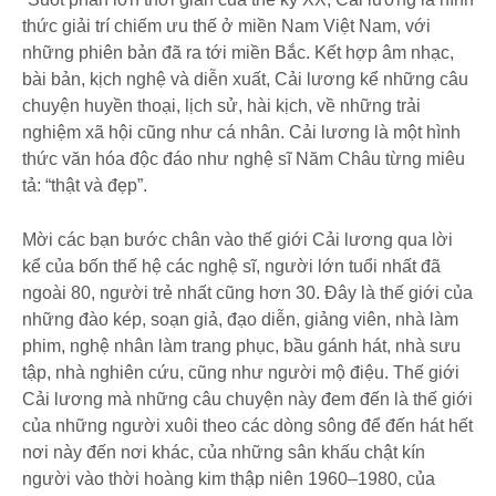
thức giải trí chiếm ưu thế ở miền Nam Việt Nam, với
những phiên bản đã ra tới miền Bắc. Kết hợp âm nhạc,
bài bản, kịch nghệ và diễn xuất, Cải lương kể những câu
chuyện huyền thoại, lịch sử, hài kịch, về những trải
nghiệm xã hội cũng như cá nhân. Cải lương là một hình
thức văn hóa độc đáo như nghệ sĩ Năm Châu từng miêu
tả: “thật và đẹp”.
Mời các bạn bước chân vào thế giới Cải lương qua lời
kể của bốn thế hệ các nghệ sĩ, người lớn tuổi nhất đã
ngoài 80, người trẻ nhất cũng hơn 30. Đây là thế giới của
những đào kép, soạn giả, đạo diễn, giảng viên, nhà làm
phim, nghệ nhân làm trang phục, bầu gánh hát, nhà sưu
tập, nhà nghiên cứu, cũng như người mộ điệu. Thế giới
Cải lương mà những câu chuyện này đem đến là thế giới
của những người xuôi theo các dòng sông để đến hát hết
nơi này đến nơi khác, của những sân khấu chật kín
người vào thời hoàng kim thập niên 1960–1980, của