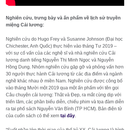
Nghiên cứu, trưng bày và ấn phẩm về lịch sử truyền
miệng Cải lương:
Nghiên cứu do Hugo Frey và Susanne Johnson (Đại học
Chichester, Anh Quốc) thực hiện vào tháng Tư 2019 –
với sự cố vấn của các nghệ sĩ và nhà nghiên cứu Cải
lương danh tiếng Nguyễn Thị Minh Ngọc và Nguyễn
Hồng Dung. Nhóm nghiên cứu gặp gỡ và phỏng vấn hơn
30 người thực hành Cải lương từ các địa điểm và ngành
nghề khác nhau ở miền Nam. Nghiên cứu được công bố
vào tháng Mười một 2019 qua một ấn phẩm với tên gọi
Câu chuyện cải lương: Thật và Đẹp, ra mắt cùng dịp với
triển lãm, các phần biểu diễn, chiếu phim và tọa đàm diễn
ra tại phố sách Nguyễn Văn Bình (TP HCM). Bản điện tử
của cuốn sách có thể xem
tại đây
.
“Suốt phần lớn thời gian của thế kỷ XX, Cải lương là hình