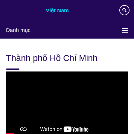
Skip
Việt Nam
to
main
content
Danh mục
Choose
your
Thành phố Hồ Chí Minh
language