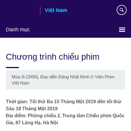
Skip
Việt Nam
to
main
content
Danh mục
Choose
your
Chương trình chiếu phim
language
Mùa ổi (2000), Đạo diễn Đặng Nhật Minh
©
Viện Phim
Việt Nam
Thời gian: Tối thứ Ba 15 Tháng Một 2019 đến tối thứ
Sáu 18 Tháng Một 2019
Địa điểm: Phòng chiếu 2, Trung tâm Chiếu phim Quốc
Gia, 87 Láng Hạ, Hà Nội