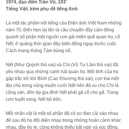
1974, đạo diễn Trần Vũ, 103’
Tiếng Việt, kèm phụ đề tiếng Anh
Là một tác phẩm nổi tiếng của Điện ảnh Việt Nam những
năm 70, Đến hẹn lại lên là câu chuyện đầy cảm động
quanh số phận một người con gái miền quê quan họ, cô
Nết, ở quãng thời gian đầy biến động ngay trước cuộc
Cách mạng tháng Tám bùng nổ.
Nết (Như Quỳnh thủ vai) và Chi (Vũ Tự Lâm thủ vai) đã
yêu nhau qua những canh hát quan họ. Mối tình của họ
gặp trắc trở khi Bình (Cao Khương thủ vai), con trai một
địa chủ trong vùng muốn cưới Nết nên đã vu cho Chi là
cộng sản, dồn ép gia đình Nết phải gả cô cho gã. Trong
cơn tuyệt vọng, Nết bỏ trốn.
Mỗi nhân vật là một số phận đã có sự đan cài vào nhau
để sau đó họ đối diện nhau trong những hoàn cảnh khác
nhau, đầy éo le, cũng không thiếu bất ngờ và xúc động.