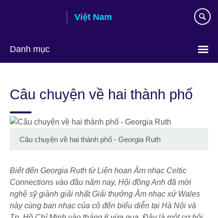
Skip
Việt Nam
to
main
content
Danh mục
Choose
your
Câu chuyện về hai thành phố
language
Câu chuyện về hai thành phố - Georgia Ruth
Biết đến Georgia Ruth từ Liên hoan Âm nhạc Celtic
Connections vào đầu năm nay, Hội đồng Anh đã mời
nghệ sỹ giành giải nhất Giải thưởng Âm nhạc xứ Wales
này cùng ban nhạc của cô đến biểu diễn tại Hà Nội và
Tp. Hồ Chí Minh vào tháng 6 vừa qua. Đây là một cơ hội