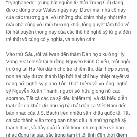
“cynghanedd” (cũng bắt nguồn từ thời Trung Cổ) đang
được dùng ở xứ Wales ngày nay. Dưới mái nhà cổ này
của các thương gia, với những chú chim nhảy nhót trên
mái nhà cùng với mùi hương khói, lòng quyết tâm bảo vệ
lối hát truyền thống này của các thế hệ nghệ sỹ từ già đến
trẻ thật vô cùng có ý nghĩa, và truyền cảm.
Vào thứ Sáu, tôi và Iwan đến thăm Dàn hợp xướng Hy
Vọng. Đặt cơ sở tại trường Nguyễn Đình Chiểu, một ngôi
trường tại Hà Nội dành cho trẻ khiếm thị, dàn hợp xướng
non trẻ này được thành lập bởi hai chỉ huy nhiệt huyết và
năng nổ: nghệ sỹ piano Tôn Thất Triêm và vợ ông, nghệ
sỹ Nguyễn Xuân Thanh, người sở hữu giọng nữ cao
soprano. Tất cả các ca sỹ đều khiếm thị, và đã biểu diễn
loạt các ca khúc (từ những bài hát dân ca Việt Nam đến
bản nhạc của J.S. Bach) trên nhiều sân khấu quốc tế. Tất
cả các thành viên trong ban nhạc đều là những nghệ sỹ
thành thục, và đây quả là một trong những điều về ban
nhạc đọng lại sâu sắc trong tâm trí tôi tính đến thời điểm