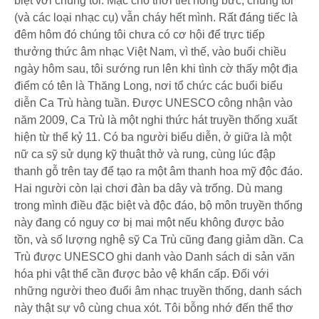
biệt với chúng tôi. Mặc cho thời tiết nóng bức, chúng tôi
(và các loại nhạc cụ) vẫn cháy hết mình. Rất đáng tiếc là
đêm hôm đó chúng tôi chưa có cơ hội để trực tiếp
thưởng thức âm nhạc Việt Nam, vì thế, vào buổi chiều
ngày hôm sau, tôi sướng run lên khi tình cờ thấy một địa
điểm có tên là Thăng Long, nơi tổ chức các buổi biểu
diễn Ca Trù hàng tuần. Được UNESCO công nhận vào
năm 2009, Ca Trù là một nghi thức hát truyền thống xuất
hiện từ thể kỷ 11. Có ba người biểu diễn, ở giữa là một
nữ ca sỹ sử dụng kỹ thuật thở và rung, cùng lúc đập
thanh gỗ trên tay để tạo ra một âm thanh hoa mỹ độc đáo.
Hai người còn lại chơi đàn ba dây và trống. Dù mang
trong mình điều đặc biệt và độc đáo, bộ môn truyền thống
này đang có nguy cơ bị mai một nếu không được bảo
tồn, và số lượng nghệ sỹ Ca Trù cũng đang giảm dần. Ca
Trù được UNESCO ghi danh vào Danh sách di sản văn
hóa phi vật thể cần được bảo vệ khẩn cấp. Đối với
những người theo đuổi âm nhạc truyền thống, danh sách
này thật sự vô cùng chua xót. Tôi bỗng nhớ đến thể thơ