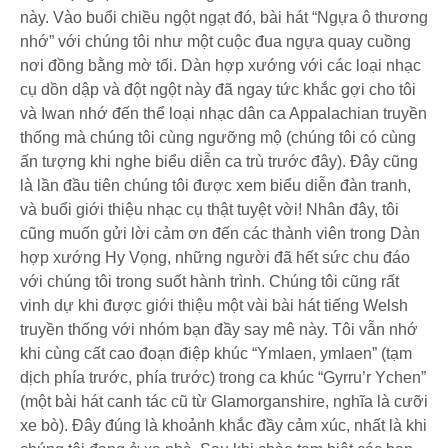
này. Vào buổi chiều ngột ngạt đó, bài hát “Ngựa ô thương
nhớ” với chúng tôi như một cuộc đua ngựa quay cuồng
nơi đồng bằng mờ tối. Dàn hợp xướng với các loại nhạc
cụ dồn dập và đột ngột này đã ngay tức khắc gợi cho tôi
và Iwan nhớ đến thể loại nhạc dân ca Appalachian truyền
thống mà chúng tôi cùng ngưỡng mộ (chúng tôi có cùng
ấn tượng khi nghe biểu diễn ca trù trước đây). Đây cũng
là lần đầu tiên chúng tôi được xem biểu diễn đàn tranh,
và buổi giới thiệu nhạc cụ thật tuyệt vời! Nhân đây, tôi
cũng muốn gửi lời cảm ơn đến các thành viên trong Dàn
hợp xướng Hy Vọng, những người đã hết sức chu đáo
với chúng tôi trong suốt hành trình. Chúng tôi cũng rất
vinh dự khi được giới thiệu một vài bài hát tiếng Welsh
truyền thống với nhóm bạn đầy say mê này. Tôi vẫn nhớ
khi cùng cất cao đoạn điệp khúc “Ymlaen, ymlaen” (tạm
dịch phía trước, phía trước) trong ca khúc “Gyrru’r Ychen”
(một bài hát canh tác cũ từ Glamorganshire, nghĩa là cưỡi
xe bò). Đây đúng là khoảnh khắc đầy cảm xúc, nhất là khi