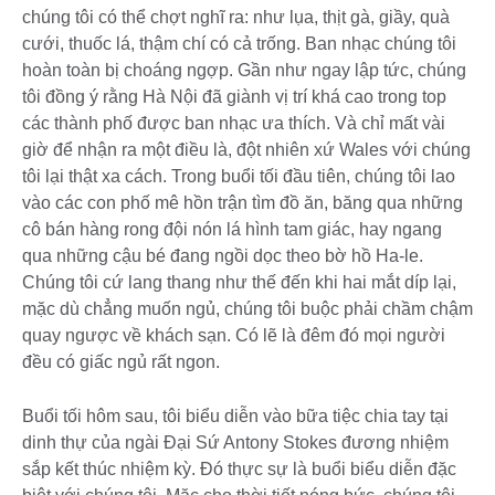
chúng tôi có thể chợt nghĩ ra: như lụa, thịt gà, giầy, quà
cưới, thuốc lá, thậm chí có cả trống. Ban nhạc chúng tôi
hoàn toàn bị choáng ngợp. Gần như ngay lập tức, chúng
tôi đồng ý rằng Hà Nội đã giành vị trí khá cao trong top
các thành phố được ban nhạc ưa thích. Và chỉ mất vài
giờ để nhận ra một điều là, đột nhiên xứ Wales với chúng
tôi lại thật xa cách. Trong buổi tối đầu tiên, chúng tôi lao
vào các con phố mê hồn trận tìm đồ ăn, băng qua những
cô bán hàng rong đội nón lá hình tam giác, hay ngang
qua những cậu bé đang ngồi dọc theo bờ hồ Ha-le.
Chúng tôi cứ lang thang như thế đến khi hai mắt díp lại,
mặc dù chẳng muốn ngủ, chúng tôi buộc phải chầm chậm
quay ngược về khách sạn. Có lẽ là đêm đó mọi người
đều có giấc ngủ rất ngon.
Buổi tối hôm sau, tôi biểu diễn vào bữa tiệc chia tay tại
dinh thự của ngài Đại Sứ Antony Stokes đương nhiệm
sắp kết thúc nhiệm kỳ. Đó thực sự là buổi biểu diễn đặc