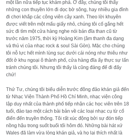
một lần nữa tiếp tục khám phá. Ở đây, chúng tôi thấy
những con thuyền lớn đi dọc bờ sông, hay nhiều gia đình
đi chơi khắp các công viên cây xanh. Theo lời khuyên
được viết trên một mẩu giấy nhỏ, chúng tôi cố gắng hết
sức đi tìm một cửa hàng nghe nói bán đĩa than cũ từ
trước năm 1975, thời kỳ Hoàng Kim (âm thanh đa dạng
và thú vị của nhạc rock & soul Sài Gòn). Mặc cho chúng
tôi nỗ lực hết mình lùng sục dưới cái nóng như thiêu như
đốt ở khu ngoại ô thành phố, cửa hàng đĩa ấy thực sự lẩn
tránh chúng tôi. Nhưng tôi thấy là cũng đáng để đi đấy
chứ!
Thứ Tư, chúng tôi biểu diễn trước đông đảo khán giả đến
từ Nhạc Viện Thành Phố Hồ Chí Minh, nhạc viện công
lập duy nhất của thành phố tiếp nhận các học viên trên 18
tuổi, đào tạo một cách bài bản về các loại nhạc cụ từ cổ
điển đến truyền thống. Tôi rất xúc động bởi sự đón tiếp
nồng hậu trong suốt buổi tối hôm đó. Những bài hát xứ
Wales đã làm vừa lòng khán giả, và họ lại thích nhất là