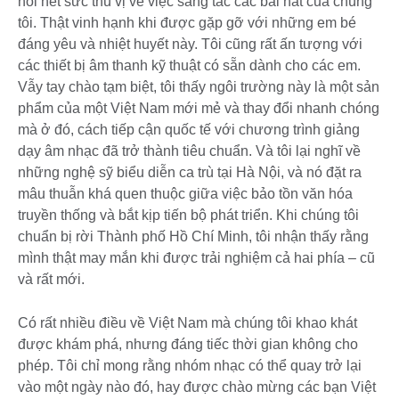
hỏi hết sức thú vị về việc sáng tác các bài hát của chúng
tôi. Thật vinh hạnh khi được gặp gỡ với những em bé
đáng yêu và nhiệt huyết này. Tôi cũng rất ấn tượng với
các thiết bị âm thanh kỹ thuật có sẵn dành cho các em.
Vẫy tay chào tạm biệt, tôi thấy ngôi trường này là một sản
phẩm của một Việt Nam mới mẻ và thay đổi nhanh chóng
mà ở đó, cách tiếp cận quốc tế với chương trình giảng
dạy âm nhạc đã trở thành tiêu chuẩn. Và tôi lại nghĩ về
những nghệ sỹ biểu diễn ca trù tại Hà Nội, và nó đặt ra
mâu thuẫn khá quen thuộc giữa việc bảo tồn văn hóa
truyền thống và bắt kịp tiến bộ phát triển. Khi chúng tôi
chuẩn bị rời Thành phố Hồ Chí Minh, tôi nhận thấy rằng
mình thật may mắn khi được trải nghiệm cả hai phía – cũ
và rất mới.
Có rất nhiều điều về Việt Nam mà chúng tôi khao khát
được khám phá, nhưng đáng tiếc thời gian không cho
phép. Tôi chỉ mong rằng nhóm nhạc có thể quay trở lại
vào một ngày nào đó, hay được chào mừng các bạn Việt