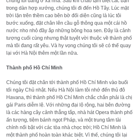
chúng tôi đang ở xa nhà. Sau khi chào tạm biệt các bạn
trong dàn hợp xướng, chúng tôi đi đến Hồ Tây. Lúc mặt
trời lặn trên thềm cao bên bờ đối diện cũng là lúc tôi
bước xuống, đặt chân lên cầu gỗ thông qua một cái hồ
nước nho nhỏ đầy ắp những bông hoa sen. Đây là cảnh
tượng cuối cùng nhưng thật tuyệt vời thuộc về thành phố
mà tôi đang rất yêu. Và hy vọng chúng tôi sẽ có thể quay
lại với Hà Nội thêm một lần nữa.
Thành phố Hồ Chí Minh
Chúng tôi đặt chân tới thành phố Hồ Chí Minh vào buổi
tối ngày Chủ nhật. Nếu Hà Nội làm tôi nhớ đến thủ đô
Havana, thì thành phố Hồ Chí Minh chắc chắn phải là chị
gái Paris diễm lệ. Với những đại lộ rộng, hai bên đường
là các hàng cây cảnh thẳng tắp, nhà hát Opera thành phố
ấn tượng, tiệm bánh ngọt Pháp, và một trung tâm tài
chính nổi bật với các tòa nhà chọc trời; Hồ Chí Minh là
một thành phố hoàn toàn khác biệt. Vì thế, chúng tôi lại