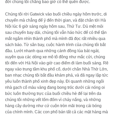
đời chúng tôi chẳng bao giờ có thể quên được.
Chúng tôi rời Gatwick vào buổi chiều ngày hôm trước, di
chuyển mà chẳng để ý đến thời gian, và đặt chân tới Hà
Nội lúc 6 giờ sáng ngày hôm sau, Thứ Tư. Dù mệt mỏi
sau chuyến bay dài, chúng tôi vẫn háo hức để có thể tận
mắt ngắm nhìn thành phố mà mình đã đọc rất nhiều qua
sách báo. Từ sân bay, cuộc hành trình của chúng tôi bắt
đầu. Lướt nhanh qua những cánh đồng lúa bát ngát,
xuyên qua các dòng xe mô tô đông như mắc cửi, chúng
tôi đến với Hà Nội vào giờ cao điểm đi làm buổi sáng. Rẽ
ngay vào trung tâm khu phố cổ, dưới chân Nhà Thờ Lớn,
ban nhạc chúng tôi bắt đầu khám phá, và đã ngay lập tức
yêu luôn thành phố xinh đẹp này. Đi quanh những ngôi
nhà gạch cổ màu vàng đang bong tróc dưới cái nóng oi
bức luôn thường trực của buổi chiều hè để lại trên da
chúng tôi những vết lốm đốm vì cháy nắng, và những
hàng cây dường như cứ cuộn tròn mãi trong cái bóng
của chính mình. Các con phố bán tất cả các mặt hàng mà