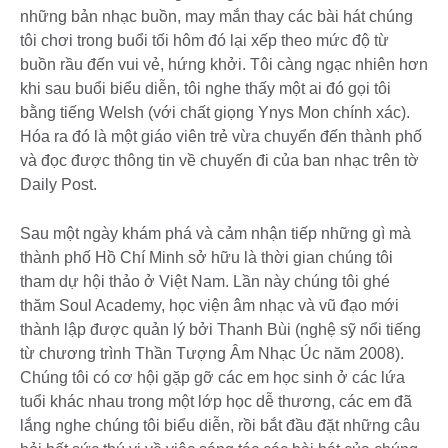
những bản nhạc buồn, may mắn thay các bài hát chúng
tôi chơi trong buổi tối hôm đó lại xếp theo mức độ từ
buồn rầu đến vui vẻ, hứng khởi. Tôi càng ngạc nhiên hơn
khi sau buổi biểu diễn, tôi nghe thấy một ai đó gọi tôi
bằng tiếng Welsh (với chất giọng Ynys Mon chính xác).
Hóa ra đó là một giáo viên trẻ vừa chuyển đến thành phố
và đọc được thông tin về chuyến đi của ban nhạc trên tờ
Daily Post.
Sau một ngày khám phá và cảm nhận tiếp những gì mà
thành phố Hồ Chí Minh sở hữu là thời gian chúng tôi
tham dự hội thảo ở Việt Nam. Lần này chúng tôi ghé
thăm Soul Academy, học viện âm nhạc và vũ đạo mới
thành lập được quản lý bởi Thanh Bùi (nghệ sỹ nổi tiếng
từ chương trình Thần Tượng Âm Nhạc Úc năm 2008).
Chúng tôi có cơ hội gặp gỡ các em học sinh ở các lứa
tuổi khác nhau trong một lớp học dễ thương, các em đã
lắng nghe chúng tôi biểu diễn, rồi bắt đầu đặt những câu