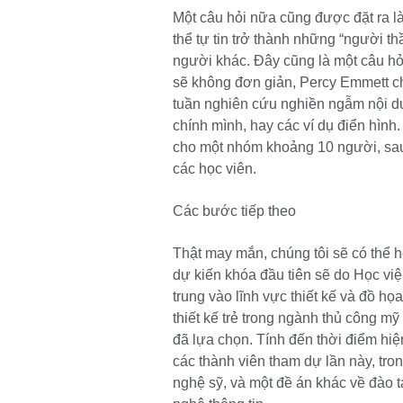
Một câu hỏi nữa cũng được đặt ra l
thể tự tin trở thành những “người t
người khác. Đây cũng là một câu hỏ
sẽ không đơn giản, Percy Emmett chi
tuần nghiên cứu nghiền ngẫm nội dun
chính mình, hay các ví dụ điển hình
cho một nhóm khoảng 10 người, sau
các học viên.
Các bước tiếp theo
Thật may mắn, chúng tôi sẽ có thể hỗ
dự kiến khóa đầu tiên sẽ do Học vi
trung vào lĩnh vực thiết kế và đồ h
thiết kế trẻ trong ngành thủ công m
đã lựa chọn. Tính đến thời điểm hiệ
các thành viên tham dự lần này, tro
nghệ sỹ, và một đề án khác về đào 