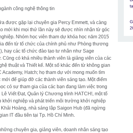
t
 ngành công nghệ thông tin
G
 nữa được gặp lại chuyên gia Percy Emmett, và càng
2
o mới khi mọi thứ lần này sẽ được nhìn nhận từ góc
 nghiệp. Nhóm học viên tham dự khóa học năm 2015
gia đến từ tổ chức của chính phủ như Phòng thương
), hay các tổ chức đào tạo tư nhân như Sage
y. Cũng có khá nhiều thành viên là giảng viên của các
Nghệ thuật và Thiết kế. Một số khác đến từ không gian
C Academy, Hatch; họ tham dự với mong muốn tìm
mới để giúp đỡ các thành viên sáng tạo. Một điểm
 học có sự tham gia của các bạn đang làm việc trong
 Lê Viết Đạt, Quản lý Chương trình HATCH!, một tổ
 khởi nghiệp và phát triển môi trường khởi nghiệp
on Khải Hoàng, nhà sáng lập Saigon Hub (đã ngừng
ian IT đầu tiên tại Tp. Hồ Chí Minh.
 những chuyên gia, giảng viên, doanh nhân sáng tạo