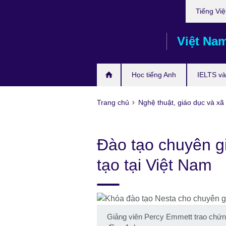
Choose
Skip
Tiếng Việ
your
to
language
main
Việt Na
content
Học tiếng Anh
IELTS và 
Trang chủ
Nghệ thuật, giáo dục và xã 
Đào tạo chuyên g
tạo tại Việt Nam
Giảng viên Percy Emmett trao chứn