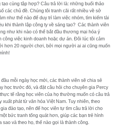
 tạo cùng tập hợp? Câu trả lời là: những buổi thảo
ố các chủ đề. Chúng tôi tranh cãi rất nhiều về sở
làm như thế nào để duy trì làm việc nhóm, tìm kiếm tài
 khi thành lập công ty về sáng tạo? Các thành viên
ng như khi nào có thể bắt đầu thương mại hóa ý
 công việc kinh doanh hoặc dự án. Đôi lúc tôi cảm
với hơn 20 người chơi, bởi mọi người ai ai cũng muốn
 mình!
ắt đầu mỗi ngày học mới, các thành viên sẽ chia sẻ
y học trước đó, và đặt câu hỏi cho chuyên gia Percy
 thực tế rằng học viên của họ thường muốn có câu trả
ày xuất phát từ văn hóa Việt Nam. Tuy nhiên, theo
ia đào tạo, nên để học viên tự tìm câu trả lời cho
ột bức tranh tổng quát hơn, giúp các bạn trẻ hình
a sao và theo họ, thế nào gọi là thành công.