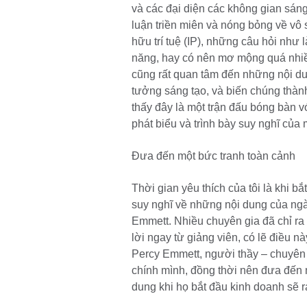
và các đại diện các không gian sáng
luận triền miên và nóng bỏng về vô s
hữu trí tuệ (IP), những câu hỏi như 
năng, hay có nên mơ mộng quá nhiều
cũng rất quan tâm đến những nội du
tưởng sáng tạo, và biến chúng thành
thấy đây là một trận đấu bóng bàn 
phát biểu và trình bày suy nghĩ của
Đưa đến một bức tranh toàn cảnh
Thời gian yêu thích của tôi là khi b
suy nghĩ về những nội dung của ngà
Emmett. Nhiều chuyên gia đã chỉ ra
lời ngay từ giảng viên, có lẽ điều n
Percy Emmett, người thầy – chuyên g
chính mình, đồng thời nên đưa đến m
dung khi họ bắt đầu kinh doanh sẽ r