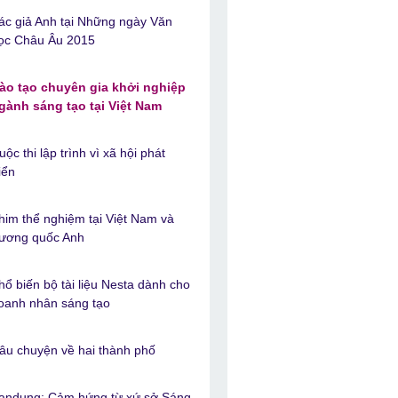
ác giả Anh tại Những ngày Văn
ọc Châu Âu 2015
ào tạo chuyên gia khởi nghiệp
gành sáng tạo tại Việt Nam
uộc thi lập trình vì xã hội phát
riển
him thể nghiệm tại Việt Nam và
ương quốc Anh
hổ biến bộ tài liệu Nesta dành cho
oanh nhân sáng tạo
âu chuyện về hai thành phố
andung: Cảm hứng từ xứ sở Sáng