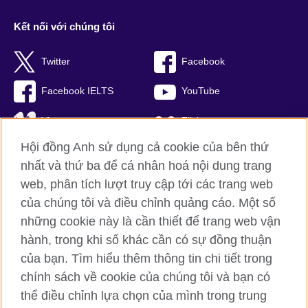
Kết nối với chúng tôi
Twitter
Facebook
Facebook IELTS
YouTube
Vimeo
Flickr
Hội đồng Anh sử dụng cả cookie của bên thứ
RSS
TikTok
nhất và thứ ba để cá nhân hoá nội dung trang
web, phân tích lượt truy cập tới các trang web
của chúng tôi và điều chỉnh quảng cáo. Một số
Hội đồng Anh toàn cầu
những cookie này là cần thiết để trang web vận
hành, trong khi số khác cần có sự đồng thuận
Bảo mật thông tin và quy định sử dụng
của bạn. Tìm hiểu thêm thông tin chi tiết trong
Cookie
chính sách về cookie của chúng tôi và bạn có
Sơ đồ trang
thể điều chỉnh lựa chọn của mình trong trung