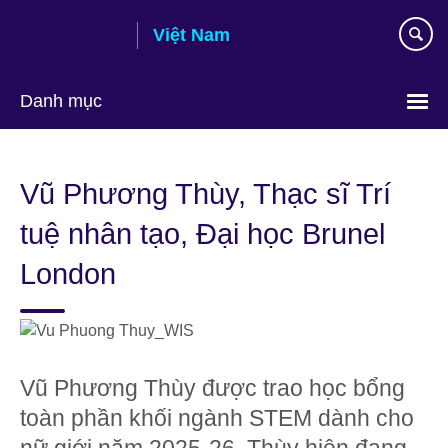
Skip
Việt Nam
to
main
content
Danh mục
Choose
your
Vũ Phương Thùy, Thạc sĩ Trí
language
tuệ nhân tạo, Đại học Brunel
London
Vũ Phương Thùy được trao học bổng
toàn phần khối ngành STEM dành cho
nữ giới năm 2025-26. Thùy hiện đang