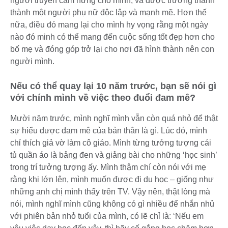
người truyền cảm hứng cho mình, và được trưởng thành
thành một người phụ nữ độc lập và mạnh mẽ. Hơn thế
nữa, điều đó mang lại cho mình hy vọng rằng một ngày
nào đó minh có thể mang đến cuộc sống tốt đẹp hơn cho
bố mẹ và đóng góp trở lại cho nơi đã hình thành nên con
người mình.
Nếu có thể quay lại 10 năm trước, bạn sẽ nói gì
với chính mình về việc theo đuổi đam mê?
Mười năm trước, mình nghĩ mình vẫn còn quá nhỏ để thật
sự hiểu được đam mê của bản thân là gì. Lúc đó, mình
chỉ thích giả vờ làm cô giáo. Mình từng tưởng tượng cái
tủ quần áo là bảng đen và giảng bài cho những ‘học sinh’
trong trí tưởng tượng ấy. Mình thậm chí còn nói với mẹ
rằng khi lớn lên, mình muốn được đi du học – giống như
những anh chị mình thấy trên TV. Vậy nên, thật lòng mà
nói, mình nghĩ mình cũng không có gì nhiều để nhắn nhủ
với phiên bản nhỏ tuổi của mình, có lẽ chỉ là: ‘Nếu em