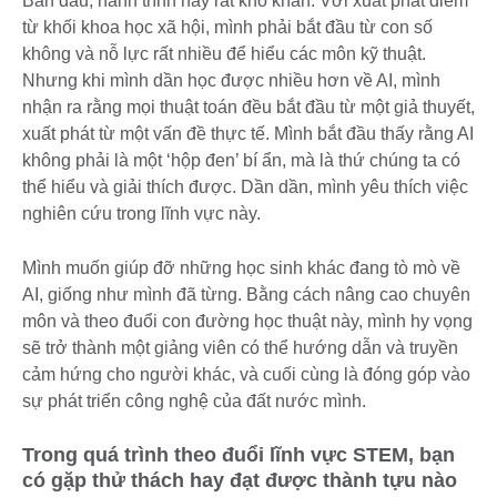
Ban đầu, hành trình này rất khó khăn. Với xuất phát điểm
từ khối khoa học xã hội, mình phải bắt đầu từ con số
không và nỗ lực rất nhiều để hiểu các môn kỹ thuật.
Nhưng khi mình dần học được nhiều hơn về AI, mình
nhận ra rằng mọi thuật toán đều bắt đầu từ một giả thuyết,
xuất phát từ một vấn đề thực tế. Mình bắt đầu thấy rằng AI
không phải là một ‘hộp đen’ bí ẩn, mà là thứ chúng ta có
thể hiểu và giải thích được. Dần dần, mình yêu thích việc
nghiên cứu trong lĩnh vực này.
Mình muốn giúp đỡ những học sinh khác đang tò mò về
AI, giống như mình đã từng. Bằng cách nâng cao chuyên
môn và theo đuổi con đường học thuật này, mình hy vọng
sẽ trở thành một giảng viên có thể hướng dẫn và truyền
cảm hứng cho người khác, và cuối cùng là đóng góp vào
sự phát triển công nghệ của đất nước mình.
Trong quá trình theo đuổi lĩnh vực STEM, bạn
có gặp thử thách hay đạt được thành tựu nào