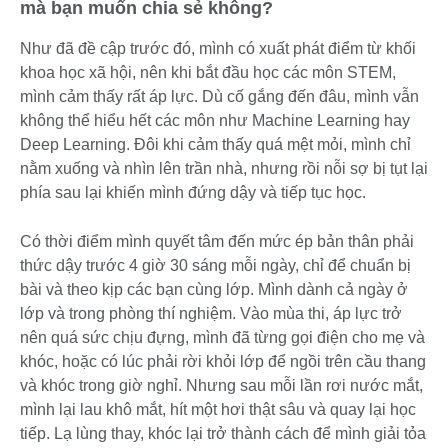
mà bạn muốn chia sẻ không?
Như đã đề cập trước đó, mình có xuất phát điểm từ khối
khoa học xã hội, nên khi bắt đầu học các môn STEM,
mình cảm thấy rất áp lực. Dù cố gắng đến đâu, mình vẫn
không thể hiểu hết các môn như Machine Learning hay
Deep Learning. Đôi khi cảm thấy quá mệt mỏi, mình chỉ
nằm xuống và nhìn lên trần nhà, nhưng rồi nỗi sợ bị tụt lại
phía sau lại khiến mình đứng dậy và tiếp tục học.
Có thời điểm mình quyết tâm đến mức ép bản thân phải
thức dậy trước 4 giờ 30 sáng mỗi ngày, chỉ để chuẩn bị
bài và theo kịp các bạn cùng lớp. Mình dành cả ngày ở
lớp và trong phòng thí nghiệm. Vào mùa thi, áp lực trở
nên quá sức chịu đựng, mình đã từng gọi điện cho mẹ và
khóc, hoặc có lúc phải rời khỏi lớp để ngồi trên cầu thang
và khóc trong giờ nghỉ. Nhưng sau mỗi lần rơi nước mắt,
mình lại lau khô mắt, hít một hơi thật sâu và quay lại học
tiếp. Lạ lùng thay, khóc lại trở thành cách để mình giải tỏa