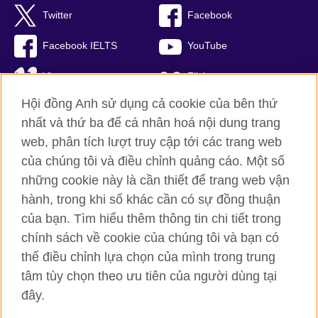
Twitter
Facebook
Facebook IELTS
YouTube
Vimeo
Flickr
Hội đồng Anh sử dụng cả cookie của bên thứ
RSS
TikTok
nhất và thứ ba để cá nhân hoá nội dung trang
web, phân tích lượt truy cập tới các trang web
của chúng tôi và điều chỉnh quảng cáo. Một số
Hội đồng Anh toàn cầu
những cookie này là cần thiết để trang web vận
hành, trong khi số khác cần có sự đồng thuận
Bảo mật thông tin và quy định sử dụng
của bạn. Tìm hiểu thêm thông tin chi tiết trong
Cookie
chính sách về cookie của chúng tôi và bạn có
Sơ đồ trang
thể điều chỉnh lựa chọn của mình trong trung
tâm tùy chọn theo ưu tiên của người dùng tại
© 2026 British Council
đây.
British Council (Viet Nam) LLC (
Third floor, Lancaster Luminaire
Building, 1152–1154 Lang Road, Lang Ward, Ha Noi
; T: +84