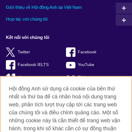
Giới thiệu về Hội đồng Anh tại Việt Nam
Hợp tác với chúng tôi
Kết nối với chúng tôi
Twitter
Facebook
Facebook IELTS
YouTube
Vimeo
Flickr
Hội đồng Anh sử dụng cả cookie của bên thứ
RSS
TikTok
nhất và thứ ba để cá nhân hoá nội dung trang
web, phân tích lượt truy cập tới các trang web
của chúng tôi và điều chỉnh quảng cáo. Một số
Hội đồng Anh toàn cầu
những cookie này là cần thiết để trang web vận
hành, trong khi số khác cần có sự đồng thuận
Bảo mật thông tin và quy định sử dụng