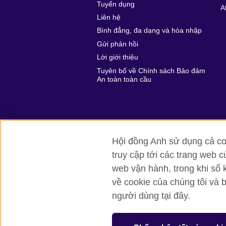
Tuyển dụng
A
Liên hệ
Bình đẳng, đa dạng và hòa nhập
Gửi phản hồi
Lời giới thiệu
Tuyên bố về Chính sách Bảo đảm
An toàn toàn cầu
Hội đồng Anh sử dụng cả coo
truy cập tới các trang web c
Hội đồng Anh toàn cầu
Bảo mật thôn
web vận hành, trong khi số 
về cookie của chúng tôi và 
© 2026 British Council
người dùng tại đây.
British Council (Viet Nam) LLC (
Third fl
bchanoi@britishcouncil.org.vn) is a subsi
educational opportunities.