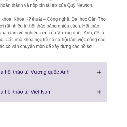
 hoàn thành và nộp xin tài trợ của Quỹ Newton.
khoa, Khoa Kỹ thuật – Công nghệ, Đại học Cần Thơ
i rất nhiều từ hội thảo bằng nhiều cách. Hội thảo
i quan tâm về nghiên cứu của Vương quốc Anh, để từ
c. Các nhà khoa học trẻ có cơ hội làm việc cùng các
các cố vấn chuyên môn để xây dựng các hồ sơ
Click
ia hội thảo từ Vương quốc Anh
to
expand.
More
Click
a hội thảo từ Việt Nam
information
to
available.
expand.
More
information
available.