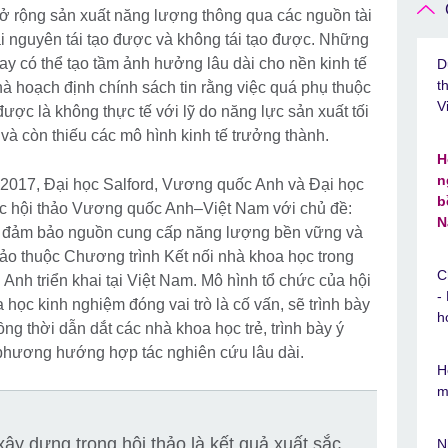
ở rộng sản xuất năng lượng thông qua các nguồn tài
i nguyên tái tạo được và không tái tạo được. Những
y có thể tạo tầm ảnh hưởng lâu dài cho nền kinh tế
D
t
à hoạch định chính sách tin rằng việc quá phụ thuộc
V
được là không thực tế với lỹ do năng lực sản xuất tối
và còn thiếu các mô hình kinh tế trưởng thành.
H
n
017, Đại học Salford, Vương quốc Anh và Đại học
b
c hội thảo Vương quốc Anh–Việt Nam với chủ đề:
N
ứu đảm bảo nguồn cung cấp năng lượng bền vững và
hảo thuộc Chương trình Kết nối nhà khoa học trong
C
nh triển khai tại Việt Nam. Mô hình tổ chức của hội
-
 học kinh nghiệm đóng vai trò là cố vấn, sẽ trình bày
h
ồng thời dẫn dắt các nhà khoa học trẻ, trình bày ý
 phương hướng hợp tác nghiên cứu lâu dài.
H
m
ây dựng trong hội thảo là kết quả xuất sắc
N