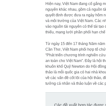
Hiện nay, Việt Nam đang cố gắng m
nguyên khác nhau, gồm cả nguồn tà
quyết định được đưa ra ngày hôm na
và môi trường của Việt Nam. Các nh
vào nguồn tài nguyên có thể tái tạo 
thiểu, mạng lưới phân phối hạn chế 
Từ ngày 15 đến 17 tháng Năm năm 2
Cần Thơ, Việt Nam phối hợp tổ chứ
“Phát triển chương trình nghiên c
an toàn cho Việt Nam”. Đây là hội t
khuôn khổ Quỹ Newton do Hội đồng A
thảo là mỗi quốc gia có hai nhà khoa
về các vấn đề cốt lõi của hội thảo, đ
tưởng cá nhân và thảo luận về các
Các đề xuất hợp tác được x