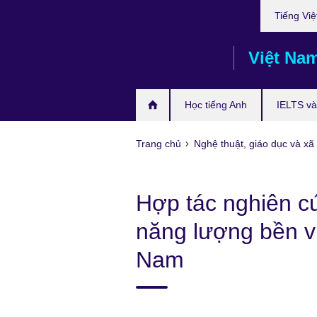
Choose
Skip
Tiếng Việ
your
to
language
main
Việt Na
content
Học tiếng Anh
IELTS và 
Trang chủ
Nghệ thuật, giáo dục và xã 
Hợp tác nghiên c
năng lượng bền v
Nam