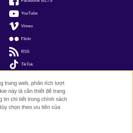
Facebook IELTS
YouTube
Vimeo
Flickr
RSS
TikTok
g trang web, phân tích lượt
ie này là cần thiết để trang
in chi tiết trong chính sách
tùy chọn theo ưu tiên của
a Noi
; T: +84 (0)24 37281920; email:
organisation for cultural relations and