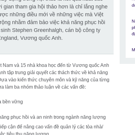
d
i gian tham gia hội thảo hơn là chỉ lắng nghe
 được những điều mới về những việc mà Việt
N
rộng nhằm đảm bảo việc khả năng phục hồi
p
 sinh Stephen Greenhalgh, cán bộ công ty
đ
England, Vương quốc Anh.
M
iệt Nam và 15 nhà khoa học đến từ Vương quốc Anh
h tập trung giải quyết các thách thức về khả năng
 Dựa vào kiến thức chuyên môn và kỹ năng của từng
 ra làm ba nhóm thảo luận về các vấn đề:
à bền vững
 năng phục hồi và an ninh trong ngành năng lượng
iếp cận để nâng cao vấn đề quản lý các tòa nhà/
iệc tiêu thụ năng lượng