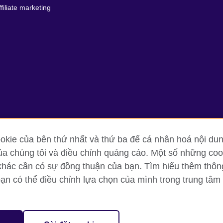
ffiliate marketing
kie của bên thứ nhất và thứ ba để cá nhân hoá nội dun
ủa chúng tôi và điều chỉnh quảng cáo. Một số những cook
g tin và quy định sử dụng
Cookie
Sơ đồ trang
khác cần có sự đồng thuận của bạn. Tìm hiểu thêm thông t
bạn có thể điều chỉnh lựa chọn của mình trong trung tâm 
oor, Lancaster Luminaire Building, 1152–1154 Lang Road, Lang Ward, H
diary of the British Council which is the United Kingdom’s international 