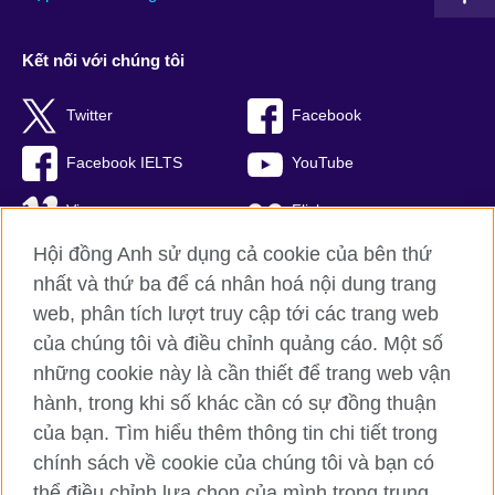
Kết nối với chúng tôi
Twitter
Facebook
Facebook IELTS
YouTube
Vimeo
Flickr
Hội đồng Anh sử dụng cả cookie của bên thứ
RSS
TikTok
nhất và thứ ba để cá nhân hoá nội dung trang
web, phân tích lượt truy cập tới các trang web
của chúng tôi và điều chỉnh quảng cáo. Một số
Hội đồng Anh toàn cầu
những cookie này là cần thiết để trang web vận
hành, trong khi số khác cần có sự đồng thuận
Bảo mật thông tin và quy định sử dụng
của bạn. Tìm hiểu thêm thông tin chi tiết trong
Cookie
chính sách về cookie của chúng tôi và bạn có
Sơ đồ trang
thể điều chỉnh lựa chọn của mình trong trung