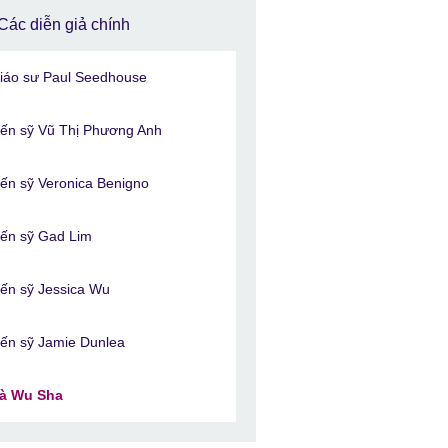
Các diễn giả chính
iáo sư Paul Seedhouse
iến sỹ Vũ Thị Phương Anh
iến sỹ Veronica Benigno
iến sỹ Gad Lim
iến sỹ Jessica Wu
iến sỹ Jamie Dunlea
à Wu Sha