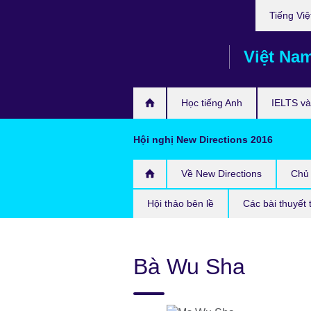
Choose
Skip
Tiếng Việ
your
to
language
main
Việt Na
content
Học tiếng Anh
IELTS và 
Hội nghị New Directions 2016
Về New Directions
Chủ 
Hội thảo bên lề
Các bài thuyết 
Bà Wu Sha