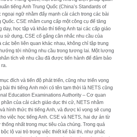
 chuẩn tiếng Anh Trung Quốc (China’s Standards of
c ngoại ngữ nhằm đẩy mạnh cải cách trong các bài
ung Quốc. CSE nhằm cung cấp một công cụ để tăng
dạy, học tập và khảo thí tiếng Anh tại các cấp giáo
cầu sử dụng, CSE cố gắng cân nhắc nhu cầu của
 các bên liên quan khác nhau, không chỉ tập trung
hướng tới những nhu cầu trong tương lai. Một lượng
 phân tích về nhu cầu đã được tiến hành để đảm bảo
ra.
 mục đích và tiến độ phát triển, cũng như triển vọng
 bài thi tiếng Anh mới có tên tạm thời là NETS cũng
nal Education Examinations Authority – Cơ quan
t phần của cải cách giáo dục thi cử, NETS nhằm
 và hình thức thi tiếng Anh, và được kì vọng sẽ cung
cho việc học tiếng Anh. CSE và NETS, hai dự án từ
 thống nhất trong mục tiêu của chúng. Trong quá
ộc lộ vai trò trong việc thiết kế bài thi, như phác