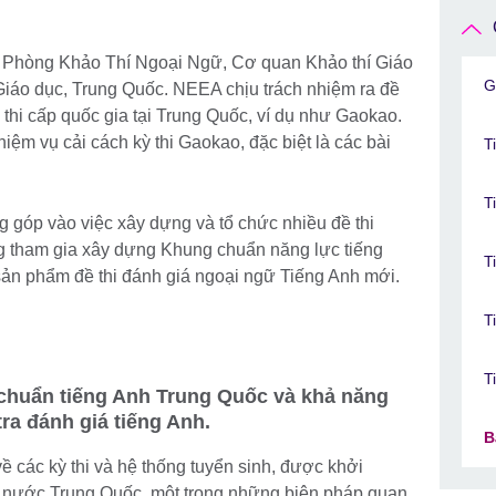
c Phòng Khảo Thí Ngoại Ngữ, Cơ quan Khảo thí Giáo
G
 Giáo dục, Trung Quốc. NEEA chịu trách nhiệm ra đề
h thi cấp quốc gia tại Trung Quốc, ví dụ như Gaokao.
ệm vụ cải cách kỳ thi Gaokao, đặc biệt là các bài
T
T
 góp vào việc xây dựng và tổ chức nhiều đề thi
g tham gia xây dựng Khung chuẩn năng lực tiếng
T
ản phẩm đề thi đánh giá ngoại ngữ Tiếng Anh mới.
T
T
 chuẩn tiếng Anh Trung Quốc và khả năng
ra đánh giá tiếng Anh.
B
ề các kỳ thi và hệ thống tuyển sinh, được khởi
nước Trung Quốc, một trong những biện pháp quan