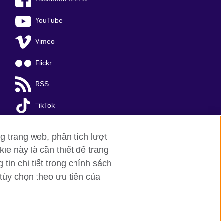
YouTube
Vimeo
Flickr
RSS
TikTok
g trang web, phân tích lượt
ie này là cần thiết để trang
in chi tiết trong chính sách
tùy chọn theo ưu tiên của
a Noi
; T: +84 (0)24 37281920; email:
organisation for cultural relations and