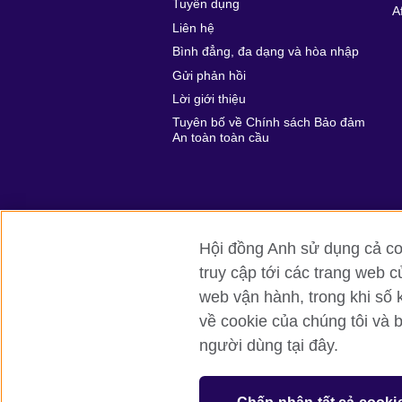
Tuyển dụng
A
Liên hệ
Bình đẳng, đa dạng và hòa nhập
Gửi phản hồi
Lời giới thiệu
Tuyên bố về Chính sách Bảo đảm
An toàn toàn cầu
Hội đồng Anh sử dụng cả coo
truy cập tới các trang web c
Hội đồng Anh toàn cầu
Bảo mật thôn
web vận hành, trong khi số 
về cookie của chúng tôi và 
© 2026 British Council
người dùng tại đây.
British Council (Viet Nam) LLC (
Third fl
bchanoi@britishcouncil.org.vn) is a subsi
educational opportunities.