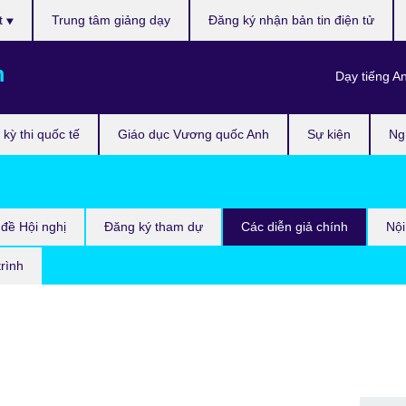
t
Trung tâm giảng dạy
Đăng ký nhận bản tin điện tử
m
Dạy tiếng A
kỳ thi quốc tế
Giáo dục Vương quốc Anh
Sự kiện
Ng
đề Hội nghị
Đăng ký tham dự
Các diễn giả chính
Nội
trình