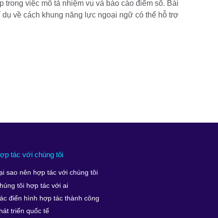
iúp trong việc mô tả nhiệm vụ và báo cáo điểm số. Bài
í dụ về cách khung năng lực ngoại ngữ có thể hỗ trợ
ợp tác với chúng tôi
ại sao nên hợp tác với chúng tôi
húng tôi hợp tác với ai
ác điển hình hợp tác thành công
hát triển quốc tế