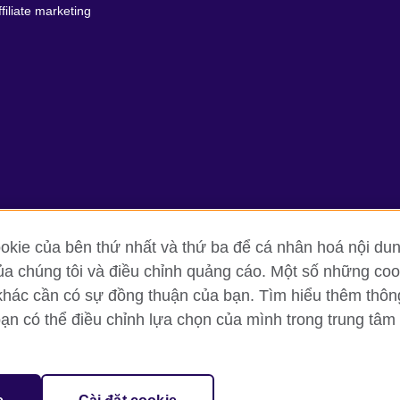
ffiliate marketing
kie của bên thứ nhất và thứ ba để cá nhân hoá nội dun
ủa chúng tôi và điều chỉnh quảng cáo. Một số những cook
g tin và quy định sử dụng
Cookie
Sơ đồ trang
khác cần có sự đồng thuận của bạn. Tìm hiểu thêm thông t
bạn có thể điều chỉnh lựa chọn của mình trong trung tâm 
oor, Lancaster Luminaire Building, 1152–1154 Lang Road, Lang Ward, H
diary of the British Council which is the United Kingdom’s international 