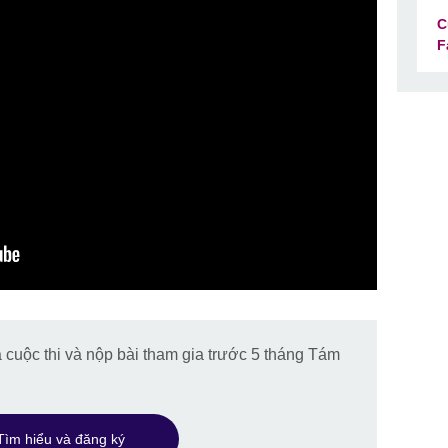
C
F
 cuộc thi và nộp bài tham gia trước 5 tháng Tám
Tìm hiểu và đăng ký