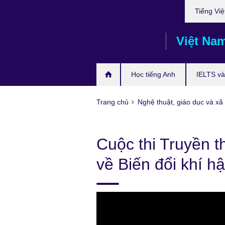
Choose
Skip
Tiếng Việ
your
to
language
main
Việt Na
content
Học tiếng Anh
IELTS và 
Trang chủ
Nghệ thuật, giáo dục và xã 
Cuộc thi Truyền 
về Biến đổi khí h