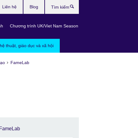
Liên hệ
Blog
Tìm
kiếm
nh
Chương trình UK/Viet Nam Season
hệ thuật, giáo dục và xã hội
tạo
FameLab
FameLab