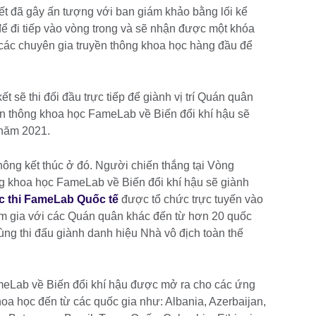
ết đã gây ấn tượng với ban giám khảo bằng lối kể
 đi tiếp vào vòng trong và sẽ nhận được một khóa
 các chuyên gia truyền thông khoa học hàng đầu để
t sẽ thi đối đầu trực tiếp để giành vị trí Quán quân
ền thông khoa học FameLab về Biến đổi khí hậu sẽ
 năm 2021.
ông kết thúc ở đó. Người chiến thắng tại Vòng
g khoa học FameLab về Biến đổi khí hậu sẽ giành
 thi FameLab Quốc tế
được tổ chức trực tuyến vào
am gia với các Quán quân khác đến từ hơn 20 quốc
ùng thi đấu giành danh hiệu Nhà vô địch toàn thế
meLab về Biến đổi khí hậu được mở ra cho các ứng
hoa học đến từ các quốc gia như: Albania, Azerbaijan,