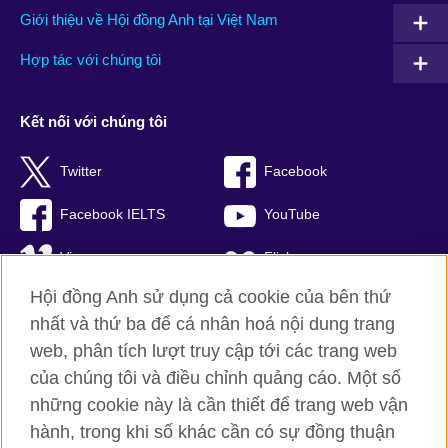
Giới thiệu về Hội đồng Anh tại Việt Nam
Hợp tác với chúng tôi
Kết nối với chúng tôi
Twitter
Facebook
Facebook IELTS
YouTube
Vimeo
Flickr
Hội đồng Anh sử dụng cả cookie của bên thứ
RSS
TikTok
nhất và thứ ba để cá nhân hoá nội dung trang
web, phân tích lượt truy cập tới các trang web
của chúng tôi và điều chỉnh quảng cáo. Một số
Hội đồng Anh toàn cầu
những cookie này là cần thiết để trang web vận
hành, trong khi số khác cần có sự đồng thuận
Bảo mật thông tin và quy định sử dụng