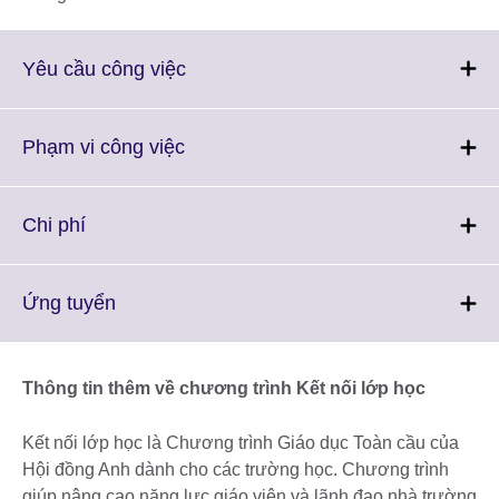
Click
Yêu cầu công việc
to
expand.
More
Click
Phạm vi công việc
information
to
available.
expand.
More
Click
Chi phí
information
to
available.
expand.
More
Click
Ứng tuyển
information
to
available.
expand.
More
Thông tin thêm về chương trình Kết nối lớp học
information
available.
Kết nối lớp học là Chương trình Giáo dục Toàn cầu của
Hội đồng Anh dành cho các trường học. Chương trình
giúp nâng cao năng lực giáo viên và lãnh đạo nhà trường