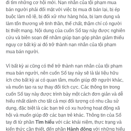
đi tìm những cơ hội mới. Nạn nhân của tội phạm mua
bán người phải đối mặt với việc bị mua đi bán lại, bị ép
buộc làm nô lệ, bị đối xử như hàng hóa, bị lạm dụng và
làm tổn thương về tinh thần, thể chất, thậm chí có người
bị thiệt mạng. Nội dung của cuốn Sổ tay này được nghiên
cứu và biên soạn để nhằm giúp bạn góp phần giảm thiểu
nguy cơ bất kỳ ai đó trở thành nạn nhân của tội phạm
mua bán người.
Vì bất kỳ ai cũng có thể trở thành nạn nhân của tội phạm
mua bán người, nên cuốn Sổ tay này sẽ là tài liệu hữu
ích cho bất kỳ ai có quan tâm, muốn giúp đỡ người khác,
và muốn tạo ra sự thay đổi tích cực. Các thông tin trong
cuốn Sổ tay này được trình bày một cách đơn giản và dễ
hiểu nhất dành cho tất cả mọi đối tượng có nhu cầu sử
dụng, đặc biệt là các bạn trẻ có xu hướng hoạt động xã
hội và muốn giúp đỡ các bạn trẻ khác. Thông tin của Sổ
tay đi từ phần
Tìm hiểu
với các khái niệm, thực trạng và
kiến thức cần thiết, đến phần
Hành động
với những hiểu