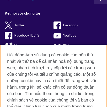
Kết nối với chúng tôi
Twitter
Facebook
Facebook IELTS
YouTube
Vimeo
Flickr
Hội đồng Anh sử dụng cả cookie của bên thứ
RSS
TikTok
nhất và thứ ba để cá nhân hoá nội dung trang
web, phân tích lượt truy cập tới các trang web
của chúng tôi và điều chỉnh quảng cáo. Một số
Hội đồng Anh toàn cầu
những cookie này là cần thiết để trang web vận
hành, trong khi số khác cần có sự đồng thuận
Bảo mật thông tin và quy định sử dụng
của bạn. Tìm hiểu thêm thông tin chi tiết trong
Cookie
chính sách về cookie của chúng tôi và bạn có
Sơ đồ trang
thể điều chỉnh lựa chọn của mình trong trung