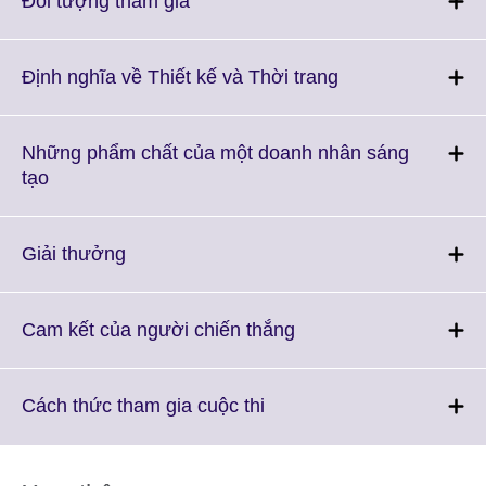
Đối tượng tham gia
information
to
available.
expand.
More
Click
Định nghĩa về Thiết kế và Thời trang
information
to
available.
expand.
More
Những phẩm chất của một doanh nhân sáng
information
Click
tạo
available.
to
expand.
More
Click
Giải thưởng
information
to
available.
expand.
More
Click
Cam kết của người chiến thắng
information
to
available.
expand.
More
Click
Cách thức tham gia cuộc thi
information
to
available.
expand.
More