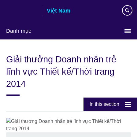
Skip
Việt Nam
to
main
content
Danh mục
Choose
your
Giải thưởng Doanh nhân trẻ
language
lĩnh vực Thiết kế/Thời trang
2014
In this section