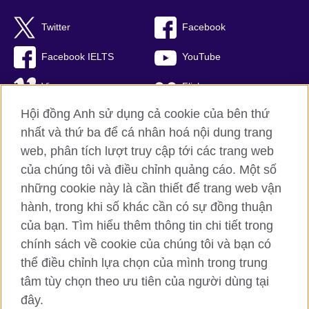
Twitter
Facebook
Facebook IELTS
YouTube
Vimeo
Flickr
Hội đồng Anh sử dụng cả cookie của bên thứ
RSS
TikTok
nhất và thứ ba để cá nhân hoá nội dung trang
web, phân tích lượt truy cập tới các trang web
của chúng tôi và điều chỉnh quảng cáo. Một số
Hội đồng Anh toàn cầu
những cookie này là cần thiết để trang web vận
hành, trong khi số khác cần có sự đồng thuận
Bảo mật thông tin và quy định sử dụng
của bạn. Tìm hiểu thêm thông tin chi tiết trong
Cookie
chính sách về cookie của chúng tôi và bạn có
Sơ đồ trang
thể điều chỉnh lựa chọn của mình trong trung
tâm tùy chọn theo ưu tiên của người dùng tại
© 2026 British Council
British Council (Viet Nam) LLC (
Third floor, Lancaster Luminaire
đây.