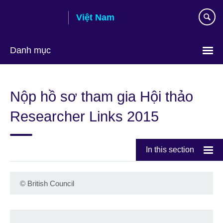
Skip
Việt Nam
to
main
content
Danh mục
Choose
your
Nộp hồ sơ tham gia Hội thảo
language
Researcher Links 2015
In this section
©
British Council