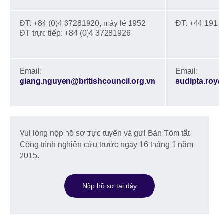
ĐT: +84 (0)4 37281920, máy lẻ 1952
ĐT: +44 191
ĐT trực tiếp: +84 (0)4 37281926
Email:
Email:
giang.nguyen@britishcouncil.org.vn
sudipta.ro
Vui lòng nộp hồ sơ trực tuyến và gửi Bản Tóm tắt
Công trình nghiên cứu trước ngày 16 tháng 1 năm
2015.
Nộp hồ sơ tại đây