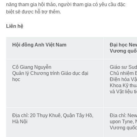
năng tham gia hội thảo, người tham gia có yêu cầu đặc
biệt sẽ được hỗ trợ thêm.
Liên hệ
Hội đồng Anh Việt Nam
Đại học New
Vương quố
Cô Giang Nguyễn
Giáo sư Sud
Quản lý Chương trình Giáo dục đại
Chủ nhiệm 
học
Điện hóa Vậ
Khoa Kỹ thu
và Vật liệu t
Địa chỉ: 20 Thụy Khuê, Quận Tây Hồ,
Địa chỉ: New
Hà Nội
upon Tyne,
Vương quố