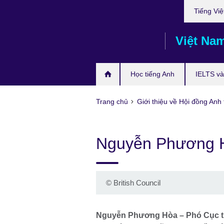
Choose
Skip
Tiếng Việ
your
to
language
main
Việt Na
content
Học tiếng Anh
IELTS và 
Trang chủ
Giới thiệu về Hội đồng Anh 
Nguyễn Phương 
©
British Council
Nguyễn Phương Hòa – Phó Cục tr