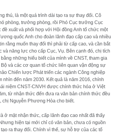
 thú, là một quá trình dài tạo ra sự thay đổi. Cô
ó phòng, trưởng phòng, rồi Phó Cục trưởng Cục
đề xuất và phối hợp với Hội đồng Anh tổ chức một
ương quốc Anh cho đoàn lãnh đạo cấp cao và nhiều
tin rằng muốn thay đổi thì phải từ cấp cao, và cần bắt
 và năng lực cho cấp Cục, Vụ. Bên cạnh đó, chị tích
o bằng những hiểu biết của mình về CNST, tham gia
 Bộ và các cơ quan tổ chức liên quan vận động sự
thảo Chiến lược Phát triển các ngành Công nghiệp
 nhìn đến năm 2030. Kết quả là năm 2016, chính
khái niệm CNST-CNVH được chính thức hóa ở Việt
ăm, từ nhận thức đến đưa ra văn bản chính thức đều
, chị Nguyễn Phương Hòa cho biết.
là ở mặt nhận thức, cấp lãnh đạo cao nhất đã thấy
n. Nhưng hiện tại mới chỉ có văn bản, chưa có nguồn
ạo ra thay đổi. Chính vì thế, sự hỗ trợ của các tổ