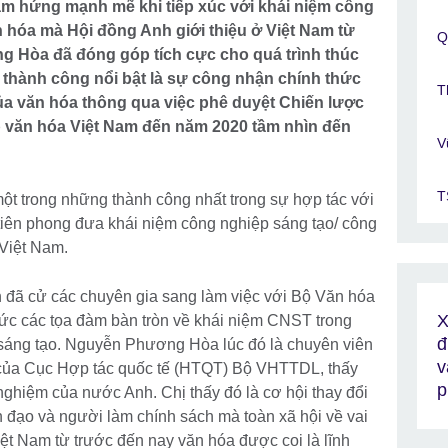
ảm hứng mạnh mẽ khi tiếp xúc với khái niệm công
 hóa mà Hội đồng Anh giới thiệu ở Việt Nam từ
Q
 Hòa đã đóng góp tích cực cho quá trình thúc
 thành công nổi bật là sự công nhận chính thức
T
của văn hóa thông qua việc phê duyệt Chiến lược
p văn hóa Việt Nam đến năm 2020 tầm nhìn đến
V
T
t trong những thành công nhất trong sự hợp tác với
tiên phong đưa khái niệm công nghiệp sáng tạo/ công
Việt Nam.
đã cử các chuyên gia sang làm việc với Bộ Văn hóa
X
ức các tọa đàm bàn tròn về khái niệm CNST trong
đ
sáng tạo. Nguyễn Phương Hòa lúc đó là chuyên viên
v
t của Cục Hợp tác quốc tế (HTQT) Bộ VHTTDL, thấy
p
nghiệm của nước Anh. Chị thấy đó là cơ hội thay đổi
h đạo và người làm chính sách mà toàn xã hội về vai
Việt Nam từ trước đến nay văn hóa được coi là lĩnh