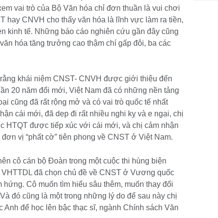
em vai trò của Bộ Văn hóa chỉ đơn thuần là vui chơi
NST hay CNVH cho thấy văn hóa là lĩnh vực làm ra tiền,
ền kinh tế. Những báo cáo nghiên cứu gần đây cũng
ăn hóa tăng trưởng cao thậm chí gấp đôi, ba các
rằng khái niệm CNST- CNVH được giới thiệu đến
gần 20 năm đổi mới, Việt Nam đã có những nền tảng
oại cũng đã rất rộng mở và có vai trò quốc tế nhất
ận cái mới, đã dẹp đi rất nhiều nghi kỵ và e ngại, chị
c HTQT được tiếp xúc với cái mới, và chị cảm nhận
 đơn vị “phất cờ” tiên phong về CNST ở Việt Nam.
nên cô cán bộ Đoàn trong một cuộc thi hùng biện
 Bộ VHTTDL đã chọn chủ đề về CNST ở Vương quốc
 hứng. Cô muốn tìm hiểu sâu thêm, muốn thay đổi
. Và đó cũng là một trong những lý do để sau này chị
Anh để học lên bậc thạc sĩ, ngành Chính sách Văn