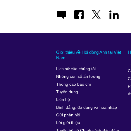
Giới thiệu về Hội đồng Anh tại Việt
H
Nam
T
Lịch sử của chúng tôi
C
Những con số ấn tượng
C
Thông cáo báo chí
P
Tuyển dụng
A
Liên hệ
Bình đẳng, đa dạng và hòa nhập
Gửi phản hồi
Lời giới thiệu
Tuyên bố về Chính sách Bảo đảm