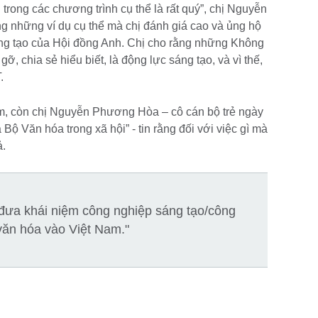
rong các chương trình cụ thể là rất quý”, chị Nguyễn
 những ví dụ cụ thể mà chị đánh giá cao và ủng hộ
áng tạo của Hội đồng Anh. Chị cho rằng những Không
, chia sẻ hiểu biết, là động lực sáng tạo, và vì thế,
T.
àm, còn chị Nguyễn Phương Hòa – cô cán bộ trẻ ngày
 Bộ Văn hóa trong xã hội” - tin rằng đối với việc gì mà
ả.
 đưa khái niệm công nghiệp sáng tạo/công
văn hóa vào Việt Nam."