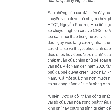
hóa và Quản lý Nghệ thuật.
Sau những tiếp xúc đầu tiên đầy hứng
chuyên viên được bổ nhiệm chức ph
HTQT, Nguyễn Phương Hòa tiếp tục 
số chuyến nghiên cứu về CNST ở V
toạ đàm, hội thảo trong nước, vì chị 
đầu ngay việc tăng cường nhận thức
cực chia sẻ và thuyết phục lãnh đạ
điều phối, huy động “sức mạnh” của
chấp thuận của chính phủ để soạn 
văn hóa Việt Nam đến năm 2020 tầm
phủ đã phê duyệt chiến lược này, 
Nam. “Cả một quá trình hơn mười n
có sự đồng hành của Hội đồng Anh”
“Chiến lược ra đời thành công nhất 
vai trò của văn hóa trong phát triể
kinh phí hay chương trình đi kèm để t