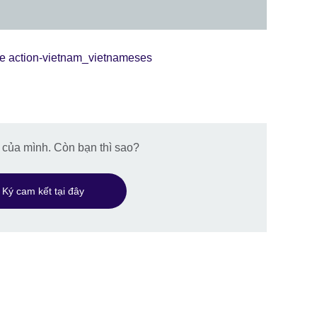
te action-vietnam_vietnameses
i của mình. Còn bạn thì sao?
Ký cam kết tại đây