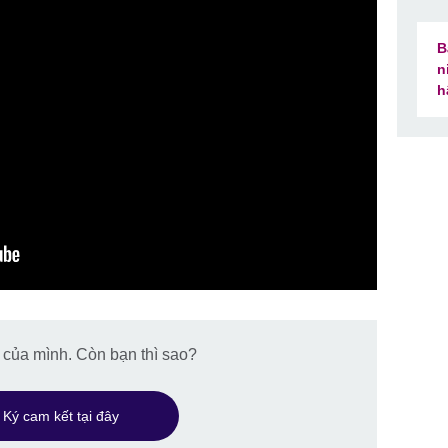
B
n
h
i của mình. Còn bạn thì sao?
Ký cam kết tại đây