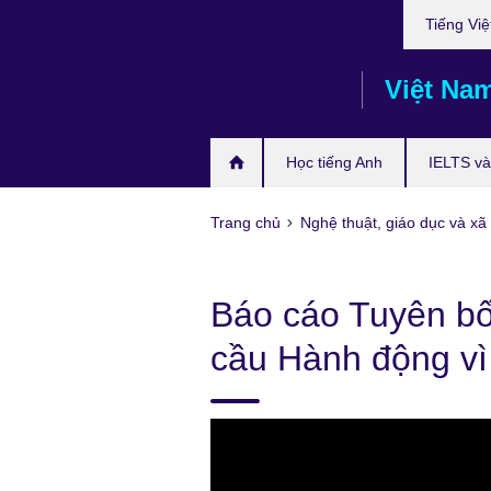
Choose
Skip
Tiếng Việ
your
to
language
main
Việt Na
content
Học tiếng Anh
IELTS và 
Trang chủ
Nghệ thuật, giáo dục và xã 
Báo cáo Tuyên bố
cầu Hành động vì