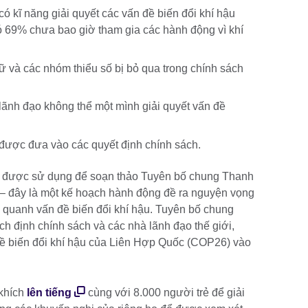
có kĩ năng giải quyết các vấn đề biến đổi khí hậu
đó 69% chưa bao giờ tham gia các hành động vì khí
ữ và các nhóm thiểu số bị bỏ qua trong chính sách
lãnh đạo không thể một mình giải quyết vấn đề
 được đưa vào các quyết định chính sách.
ã được sử dụng để soạn thảo Tuyên bố chung Thanh
 – đây là một kế hoạch hành động đề ra nguyện vọng
 quanh vấn đề biến đổi khí hậu. Tuyên bố chung
h định chính sách và các nhà lãnh đạo thế giới,
ề biến đổi khí hậu của Liên Hợp Quốc (COP26) vào
 khích
lên tiếng
cùng với 8.000 người trẻ để giải