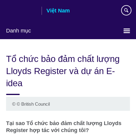
Skip
Việt Nam
to
main
content
Danh mục
Choose
your
Tổ chức bảo đảm chất lượng
language
Lloyds Register và dự án E-
idea
©
© British Council
Tại sao Tổ chức bảo đảm chất lượng Lloyds
Register hợp tác với chúng tôi?