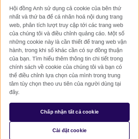
Hội đồng Anh sử dụng cả cookie của bên thứ
RSS
TikTok
nhất và thứ ba để cá nhân hoá nội dung trang
web, phân tích lượt truy cập tới các trang web
của chúng tôi và điều chỉnh quảng cáo. Một số
Hội đồng Anh toàn cầu
những cookie này là cần thiết để trang web vận
hành, trong khi số khác cần có sự đồng thuận
Bảo mật thông tin và quy định sử dụng
của bạn. Tìm hiểu thêm thông tin chi tiết trong
Cookie
chính sách về cookie của chúng tôi và bạn có
Sơ đồ trang
thể điều chỉnh lựa chọn của mình trong trung
tâm tùy chọn theo ưu tiên của người dùng tại
© 2026 British Council
British Council (Viet Nam) LLC (
Third floor, Lancaster Luminaire
đây.
Building, 1152–1154 Lang Road, Lang Ward, Ha Noi
; T: +84
(0)24 37281920; email: bchanoi@britishcouncil.org.vn) is a
subsidiary of the British Council which is the United Kingdom’s
Chấp nhận tất cả cookie
international organisation for cultural relations and educational
opportunities.
Cài đặt cookie