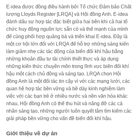
E-idea được đồng điều hành bởi Tổ chức Đảm bảo Chất
lượng Lloyds Register [LRQA] và Hội đồng Anh. E-idea
đánh dấu sự hợp tác đặc biệt giữa hai bên khi cả hai tổ
chức huy động nguồn lực sẵn có và thế mạnh của mình
để cùng phối hợp quảng bá và triển khai E-idea. Đây là
một cơ hội lớn đối với LRQA để hỗ trợ những sáng kiến
làm giảm nhẹ các tác động của biến đổi khí hậu bằng
những khoản đầu tư tài chính thiết thực và áp dụng
những kiến thức chuyên môn trong lĩnh vực biến đổi khí
hậu một cách chủ động và sáng tạo. LRQA chọn Hội
đồng Anh là một đối tác tin cậy vì với các mạng lưới, các
quan hệ hợp tác bền vững và bề dày kinh nghiệm làm
việc với các bạn trẻ ở nhiều nước và nền văn hóa khác
nhau, Hội đồng Anh có thể thu hút và nâng đỡ các cá
nhân sáng tạo, những người luôn quyết tâm tìm kiếm các
giải pháp bền vững cho vấn đề biến đổi khí hậu.
Giới thiệu về dự án