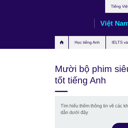
Choose
Skip
Tiếng Việ
your
to
language
main
Việt Na
content
Học tiếng Anh
IELTS và 
Mười bộ phim siê
tốt tiếng Anh
Tìm hiểu thêm thông tin về các k
dẫn dưới đây