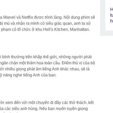
H
t
ữa Marvel và Netflix được trình làng. Nội dung phim sẽ
h
 bị mù và nhận ra mình có siêu giác quan, anh ta sử
i phạm có tổ chức ở khu Hell's Kitchen, Manhattan.
 bình thường trên khắp thế giới, những người phát
 ngăn chặn một thảm họa toàn cầu. Điểm thú vị của bộ
ới nhiều giọng phát âm tiếng Anh khác nhau, sẽ là
kỹ năng nghe tiếng Anh của bạn.
i xem đến với một chuyến đi đầy các thử thách, kết
ủa các siêu anh hùng. Nếu bạn muốn luyện giọng