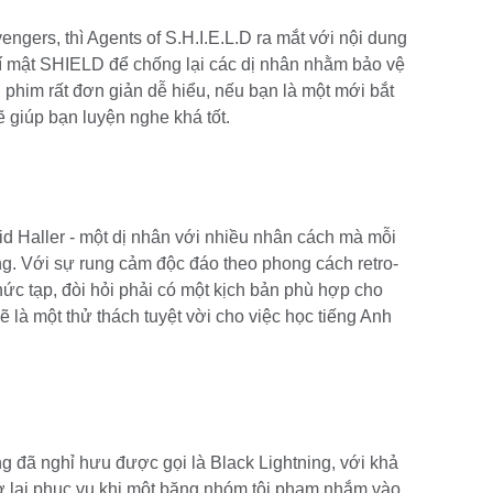
gers, thì Agents of S.H.I.E.L.D ra mắt với nội dung
í mật SHIELD để chống lại các dị nhân nhằm bảo vệ
phim rất đơn giản dễ hiểu, nếu bạn là một mới bắt
ẽ giúp bạn luyện nghe khá tốt.
id Haller - một dị nhân với nhiều nhân cách mà mỗi
ng. Với sự rung cảm độc đáo theo phong cách retro-
ức tạp, đòi hỏi phải có một kịch bản phù hợp cho
ẽ là một thử thách tuyệt vời cho việc học tiếng Anh
ng đã nghỉ hưu được gọi là Black Lightning, với khả
rở lại phục vụ khi một băng nhóm tội phạm nhắm vào