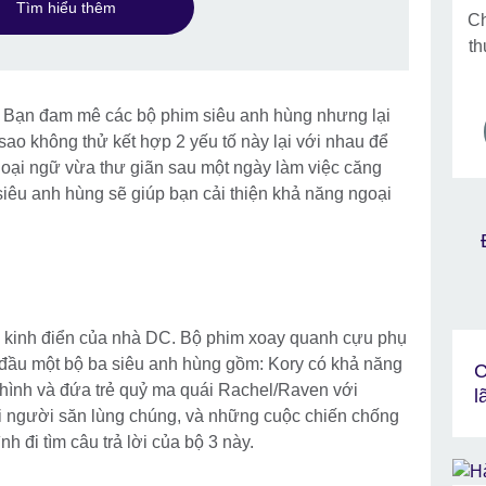
Tìm hiểu thêm
Ch
th
? Bạn đam mê các bộ phim siêu anh hùng nhưng lại
sao không thử kết hợp 2 yếu tố này lại với nhau để
oại ngữ vừa thư giãn sau một ngày làm việc căng
siêu anh hùng sẽ giúp bạn cải thiện khả năng ngoại
g kinh điển của nhà DC. Bộ phim xoay quanh cựu phụ
 đầu một bộ ba siêu anh hùng gồm: Kory có khả năng
C
n hình và đứa trẻ quỷ ma quái Rachel/Raven với
l
i người săn lùng chúng, và những cuộc chiến chống
ình đi tìm câu trả lời của bộ 3 này.