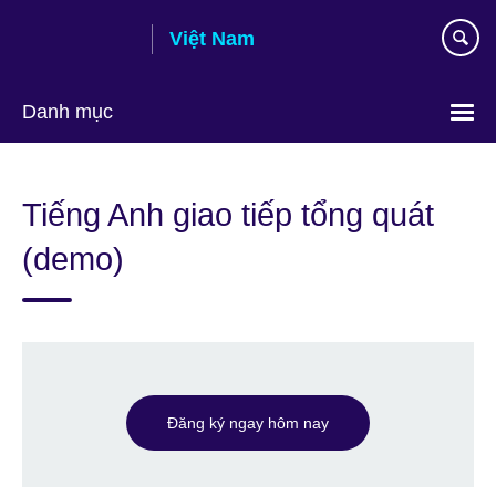
Skip
Việt Nam
to
main
content
Danh mục
Choose
your
Tiếng Anh giao tiếp tổng quát
language
(demo)
Đăng ký ngay hôm nay