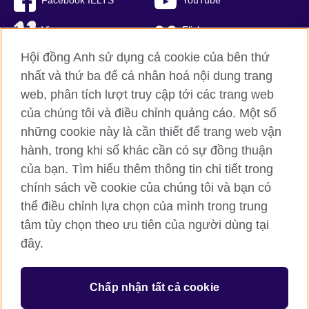
Facebook IELTS
YouTube
Vimeo
Flickr
Hội đồng Anh sử dụng cả cookie của bên thứ
RSS
TikTok
nhất và thứ ba để cá nhân hoá nội dung trang
web, phân tích lượt truy cập tới các trang web
của chúng tôi và điều chỉnh quảng cáo. Một số
Hội đồng Anh toàn cầu
những cookie này là cần thiết để trang web vận
hành, trong khi số khác cần có sự đồng thuận
Bảo mật thông tin và quy định sử dụng
của bạn. Tìm hiểu thêm thông tin chi tiết trong
Cookie
chính sách về cookie của chúng tôi và bạn có
Sơ đồ trang
thể điều chỉnh lựa chọn của mình trong trung
tâm tùy chọn theo ưu tiên của người dùng tại
© 2026 British Council
British Council (Viet Nam) LLC (
Third floor, Lancaster Luminaire
đây.
Building, 1152–1154 Lang Road, Lang Ward, Ha Noi
; T: +84
(0)24 37281920; email: bchanoi@britishcouncil.org.vn) is a
subsidiary of the British Council which is the United Kingdom’s
Chấp nhận tất cả cookie
international organisation for cultural relations and educational