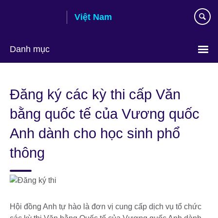
Skip
Việt Nam
to
main
content
Danh mục
Choose
your
Đăng ký các kỳ thi cấp Văn
language
bằng quốc tế của Vương quốc
Anh dành cho học sinh phổ
thông
Hội đồng Anh tự hào là đơn vị cung cấp dịch vụ tổ chức