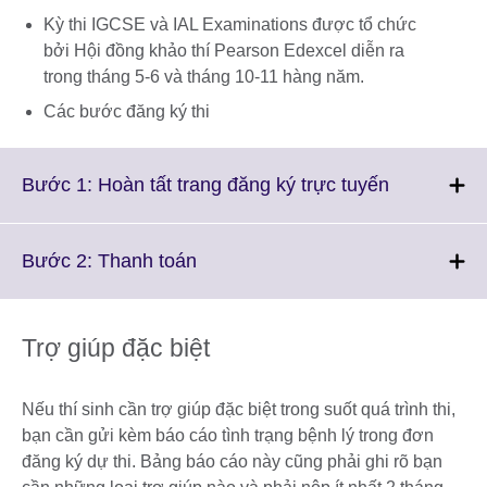
Kỳ thi IGCSE và IAL Examinations được tổ chức
bởi Hội đồng khảo thí Pearson Edexcel diễn ra
trong tháng 5-6 và tháng 10-11 hàng năm.
Các bước đăng ký thi
Click
Bước 1: Hoàn tất trang đăng ký trực tuyến
to
expand.
More
Click
Bước 2: Thanh toán
information
to
available.
expand.
More
Trợ giúp đặc biệt
information
available.
Nếu thí sinh cần trợ giúp đặc biệt trong suốt quá trình thi,
bạn cần gửi kèm báo cáo tình trạng bệnh lý trong đơn
đăng ký dự thi. Bảng báo cáo này cũng phải ghi rõ bạn