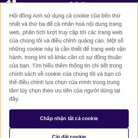
Vimeo
Flickr
Hội đồng Anh sử dụng cả cookie của bên thứ
RSS
TikTok
nhất và thứ ba để cá nhân hoá nội dung trang
web, phân tích lượt truy cập tới các trang web
của chúng tôi và điều chỉnh quảng cáo. Một số
Hội đồng Anh toàn cầu
những cookie này là cần thiết để trang web vận
hành, trong khi số khác cần có sự đồng thuận
Bảo mật thông tin và quy định sử dụng
của bạn. Tìm hiểu thêm thông tin chi tiết trong
Cookie
chính sách về cookie của chúng tôi và bạn có
Sơ đồ trang
thể điều chỉnh lựa chọn của mình trong trung
tâm tùy chọn theo ưu tiên của người dùng tại
© 2026 British Council
đây.
British Council (Viet Nam) LLC (
Third floor, Lancaster Luminaire
Building, 1152–1154 Lang Road, Lang Ward, Ha Noi
; T: +84
(0)24 37281920; email: bchanoi@britishcouncil.org.vn) is a
subsidiary of the British Council which is the United Kingdom’s
Chấp nhận tất cả cookie
international organisation for cultural relations and educational
opportunities.
Cài đặt cookie