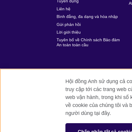
Tuyển dụng
A
Liên hệ
Bình đẳng, đa dạng và hòa nhập
Gửi phản hồi
Lời giới thiệu
Tuyên bố về Chính sách Bảo đảm
An toàn toàn cầu
Hội đồng Anh sử dụng cả coo
truy cập tới các trang web c
Hội đồng Anh toàn cầu
Bảo mật thôn
web vận hành, trong khi số 
về cookie của chúng tôi và 
© 2026 British Council
người dùng tại đây.
British Council (Viet Nam) LLC (
Third fl
bchanoi@britishcouncil.org.vn) is a subsi
educational opportunities.
Chấp nhận tất cả cooki