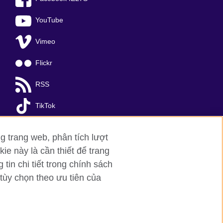
YouTube
Vimeo
Flickr
RSS
TikTok
g trang web, phân tích lượt
ie này là cần thiết để trang
in chi tiết trong chính sách
tùy chọn theo ưu tiên của
a Noi
; T: +84 (0)24 37281920; email:
organisation for cultural relations and