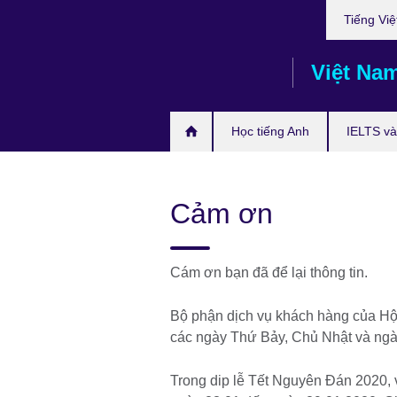
Choose
Skip
Tiếng Việ
your
to
language
main
Việt Na
content
Học tiếng Anh
IELTS và 
Cảm ơn
Cám ơn bạn đã để lại thông tin.
Bộ phận dịch vụ khách hàng của Hội 
các ngày Thứ Bảy, Chủ Nhật và ngà
Trong dip lễ Tết Nguyên Đán 2020,