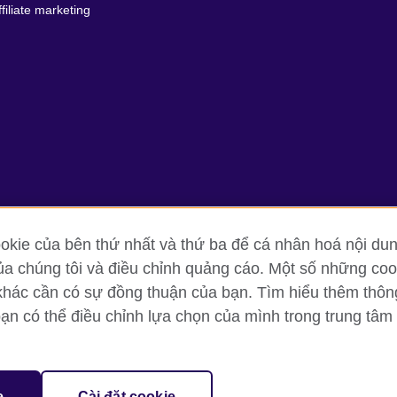
ffiliate marketing
kie của bên thứ nhất và thứ ba để cá nhân hoá nội dun
ủa chúng tôi và điều chỉnh quảng cáo. Một số những cook
g tin và quy định sử dụng
Cookie
Sơ đồ trang
khác cần có sự đồng thuận của bạn. Tìm hiểu thêm thông t
bạn có thể điều chỉnh lựa chọn của mình trong trung tâm 
oor, Lancaster Luminaire Building, 1152–1154 Lang Road, Lang Ward, H
diary of the British Council which is the United Kingdom’s international 
e
Cài đặt cookie