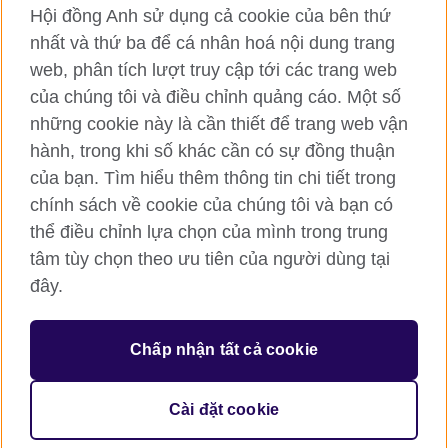
Hội đồng Anh sử dụng cả cookie của bên thứ
RSS
TikTok
nhất và thứ ba để cá nhân hoá nội dung trang
web, phân tích lượt truy cập tới các trang web
của chúng tôi và điều chỉnh quảng cáo. Một số
Hội đồng Anh toàn cầu
những cookie này là cần thiết để trang web vận
hành, trong khi số khác cần có sự đồng thuận
Bảo mật thông tin và quy định sử dụng
của bạn. Tìm hiểu thêm thông tin chi tiết trong
Cookie
chính sách về cookie của chúng tôi và bạn có
Sơ đồ trang
thể điều chỉnh lựa chọn của mình trong trung
tâm tùy chọn theo ưu tiên của người dùng tại
© 2026 British Council
đây.
British Council (Viet Nam) LLC (
Third floor, Lancaster Luminaire
Building, 1152–1154 Lang Road, Lang Ward, Ha Noi
; T: +84
(0)24 37281920; email: bchanoi@britishcouncil.org.vn) is a
subsidiary of the British Council which is the United Kingdom’s
Chấp nhận tất cả cookie
international organisation for cultural relations and educational
opportunities.
Cài đặt cookie