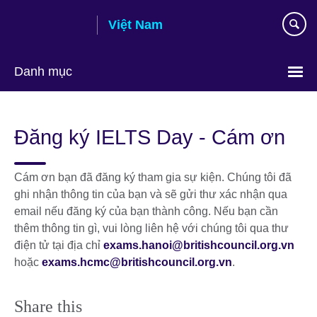
Skip
Việt Nam
to
main
content
Danh mục
Choose
your
Đăng ký IELTS Day - Cám ơn
language
Cám ơn bạn đã đăng ký tham gia sự kiện. Chúng tôi đã
ghi nhận thông tin của bạn và sẽ gửi thư xác nhận qua
email nếu đăng ký của bạn thành công. Nếu bạn cần
thêm thông tin gì, vui lòng liên hệ với chúng tôi qua thư
điện tử tại địa chỉ
exams.hanoi@britishcouncil.org.vn
hoặc
exams.hcmc@britishcouncil.org.vn
.
Share this