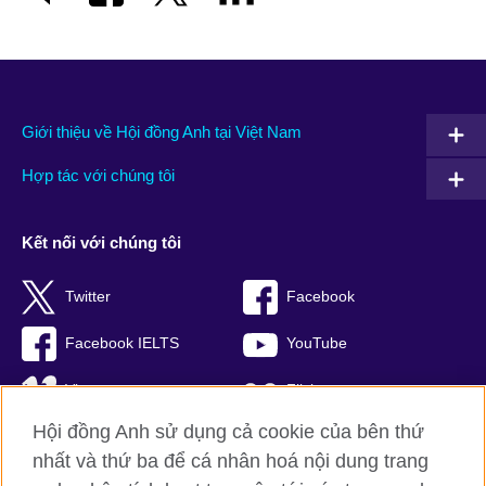
Giới thiệu về Hội đồng Anh tại Việt Nam
Hợp tác với chúng tôi
Kết nối với chúng tôi
Twitter
Facebook
Facebook IELTS
YouTube
Vimeo
Flickr
Hội đồng Anh sử dụng cả cookie của bên thứ
RSS
TikTok
nhất và thứ ba để cá nhân hoá nội dung trang