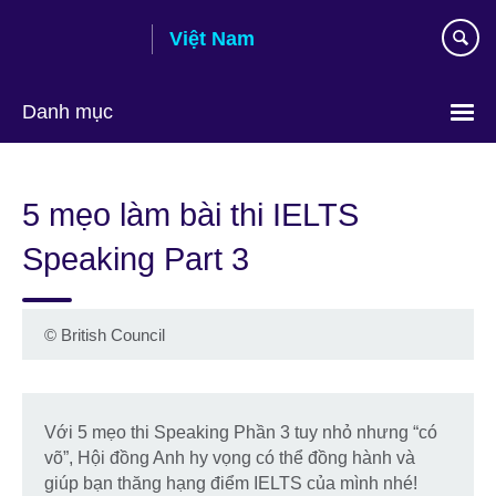
Skip
Việt Nam
to
main
content
Danh mục
Choose
your
5 mẹo làm bài thi IELTS
language
Speaking Part 3
©
British Council
Với 5 mẹo thi Speaking Phần 3 tuy nhỏ nhưng “có
võ”, Hội đồng Anh hy vọng có thể đồng hành và
giúp bạn thăng hạng điểm IELTS của mình nhé!