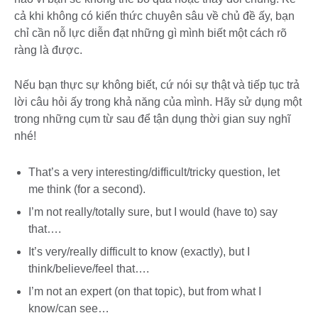
cả khi không có kiến thức chuyên sâu về chủ đề ấy, bạn
chỉ cần nỗ lực diễn đạt những gì mình biết một cách rõ
ràng là được.
Nếu bạn thực sự không biết, cứ nói sự thật và tiếp tục trả
lời câu hỏi ấy trong khả năng của mình. Hãy sử dụng một
trong những cụm từ sau để tận dụng thời gian suy nghĩ
nhé!
That’s a very interesting/difficult/tricky question, let
me think (for a second).
I’m not really/totally sure, but I would (have to) say
that….
It’s very/really difficult to know (exactly), but I
think/believe/feel that….
I’m not an expert (on that topic), but from what I
know/can see…