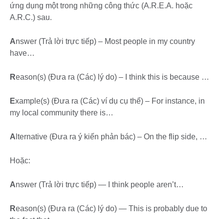
ứng dụng một trong những công thức (A.R.E.A. hoặc
A.R.C.) sau.
A
nswer (Trả lời trực tiếp) – Most people in my country
have…
R
eason(s) (Đưa ra (Các) lý do) – I think this is because …
E
xample(s) (Đưa ra (Các) ví dụ cụ thể) – For instance, in
my local community there is…
A
lternative (Đưa ra ý kiến phản bác) – On the flip side, …
Hoặc:
A
nswer (Trả lời trực tiếp) — I think people aren’t…
R
eason(s) (Đưa ra (Các) lý do) — This is probably due to