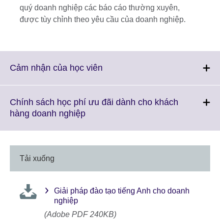
quý doanh nghiệp các báo cáo thường xuyên,
được tùy chỉnh theo yêu cầu của doanh nghiệp.
Click
Cảm nhận của học viên
to
expand.
More
Chính sách học phí ưu đãi dành cho khách
information
Click
hàng doanh nghiệp
available.
to
expand.
More
information
Tải xuống
available.
Giải pháp đào tạo tiếng Anh cho doanh
nghiệp
(Adobe PDF 240KB)