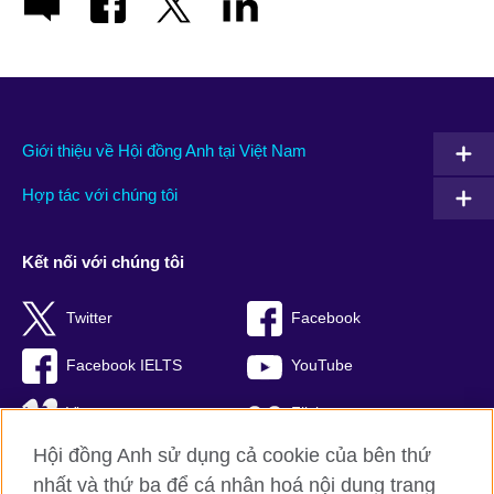
Giới thiệu về Hội đồng Anh tại Việt Nam
Hợp tác với chúng tôi
Kết nối với chúng tôi
Twitter
Facebook
Facebook IELTS
YouTube
Vimeo
Flickr
Hội đồng Anh sử dụng cả cookie của bên thứ
RSS
TikTok
nhất và thứ ba để cá nhân hoá nội dung trang