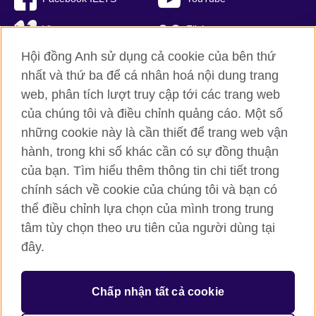
Vimeo
Flickr
Hội đồng Anh sử dụng cả cookie của bên thứ
RSS
TikTok
nhất và thứ ba để cá nhân hoá nội dung trang
web, phân tích lượt truy cập tới các trang web
của chúng tôi và điều chỉnh quảng cáo. Một số
Hội đồng Anh toàn cầu
những cookie này là cần thiết để trang web vận
hành, trong khi số khác cần có sự đồng thuận
Bảo mật thông tin và quy định sử dụng
của bạn. Tìm hiểu thêm thông tin chi tiết trong
Cookie
chính sách về cookie của chúng tôi và bạn có
Sơ đồ trang
thể điều chỉnh lựa chọn của mình trong trung
tâm tùy chọn theo ưu tiên của người dùng tại
© 2026 British Council
đây.
British Council (Viet Nam) LLC (
Third floor, Lancaster Luminaire
Building, 1152–1154 Lang Road, Lang Ward, Ha Noi
; T: +84
(0)24 37281920; email: bchanoi@britishcouncil.org.vn) is a
subsidiary of the British Council which is the United Kingdom’s
Chấp nhận tất cả cookie
international organisation for cultural relations and educational