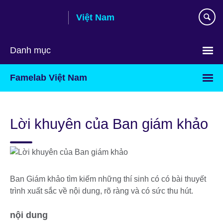
Skip
Việt Nam
to
main
content
Danh mục
Choose
Famelab Việt Nam
your
language
Lời khuyên của Ban giám khảo
Ban Giám khảo tìm kiếm những thí sinh có có bài thuyết
trình xuất sắc về nội dung, rõ ràng và có sức thu hút.
nội dung