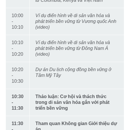
từ Colombia, Kenya và Việt Nam
10:00
Ví dụ điển hình về di sản văn hóa và
-
phát triển bền vững từ Vương quốc Anh
10:10
(video)
10:10
Ví dụ điển hình về di sản văn hóa và
-
phát triển bền vững từ Đông Nam Á
10:20
(video)
10:20
Dự án Du lịch cộng đồng bền vững ở
-
Tâm Mỹ Tây
10:30
10:30
Thảo luận: Cơ hội và thách thức
-
trong di sản văn hóa gắn với phát
11:30
triển bền vững
11:30
Tham quan Không gian Giới thiệu dự
-
án