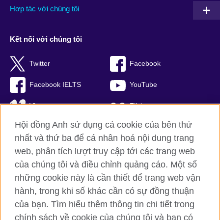
Hợp tác với chúng tôi
Kết nối với chúng tôi
Twitter
Facebook
Facebook IELTS
YouTube
Vimeo
Flickr
Hội đồng Anh sử dụng cả cookie của bên thứ
RSS
TikTok
nhất và thứ ba để cá nhân hoá nội dung trang
web, phân tích lượt truy cập tới các trang web
của chúng tôi và điều chỉnh quảng cáo. Một số
Hội đồng Anh toàn cầu
những cookie này là cần thiết để trang web vận
hành, trong khi số khác cần có sự đồng thuận
Bảo mật thông tin và quy định sử dụng
của bạn. Tìm hiểu thêm thông tin chi tiết trong
Cookie
chính sách về cookie của chúng tôi và bạn có
Sơ đồ trang